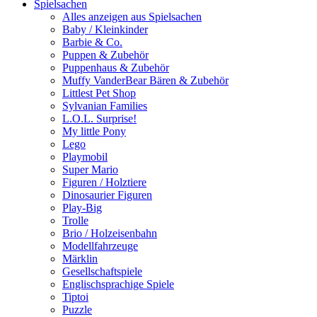
Spielsachen
Alles anzeigen aus Spielsachen
Baby / Kleinkinder
Barbie & Co.
Puppen & Zubehör
Puppenhaus & Zubehör
Muffy VanderBear Bären & Zubehör
Littlest Pet Shop
Sylvanian Families
L.O.L. Surprise!
My little Pony
Lego
Playmobil
Super Mario
Figuren / Holztiere
Dinosaurier Figuren
Play-Big
Trolle
Brio / Holzeisenbahn
Modellfahrzeuge
Märklin
Gesellschaftspiele
Englischsprachige Spiele
Tiptoi
Puzzle