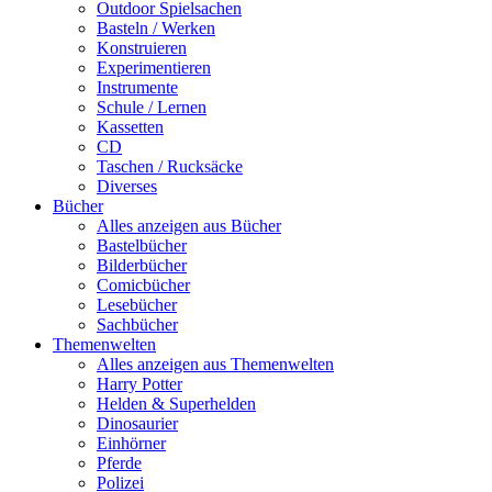
Outdoor Spielsachen
Basteln / Werken
Konstruieren
Experimentieren
Instrumente
Schule / Lernen
Kassetten
CD
Taschen / Rucksäcke
Diverses
Bücher
Alles anzeigen aus Bücher
Bastelbücher
Bilderbücher
Comicbücher
Lesebücher
Sachbücher
Themenwelten
Alles anzeigen aus Themenwelten
Harry Potter
Helden & Superhelden
Dinosaurier
Einhörner
Pferde
Polizei