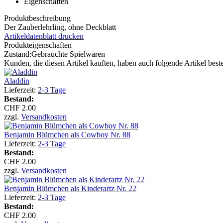
Eigenschaften
Produktbeschreibung
Der Zauberlehrling, ohne Deckblatt
Artikeldatenblatt drucken
Produkteigenschaften
Zustand:
Gebrauchte Spielwaren
Kunden, die diesen Artikel kauften, haben auch folgende Artikel bestel
Aladdin
Lieferzeit:
2-3 Tage
Bestand:
CHF 2.00
zzgl.
Versandkosten
Benjamin Blümchen als Cowboy Nr. 88
Lieferzeit:
2-3 Tage
Bestand:
CHF 2.00
zzgl.
Versandkosten
Benjamin Blümchen als Kinderartz Nr. 22
Lieferzeit:
2-3 Tage
Bestand:
CHF 2.00