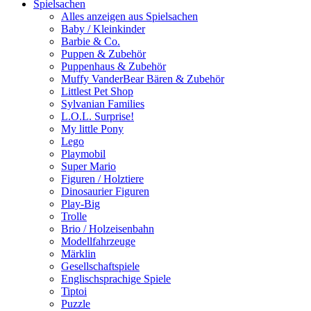
Spielsachen
Alles anzeigen aus Spielsachen
Baby / Kleinkinder
Barbie & Co.
Puppen & Zubehör
Puppenhaus & Zubehör
Muffy VanderBear Bären & Zubehör
Littlest Pet Shop
Sylvanian Families
L.O.L. Surprise!
My little Pony
Lego
Playmobil
Super Mario
Figuren / Holztiere
Dinosaurier Figuren
Play-Big
Trolle
Brio / Holzeisenbahn
Modellfahrzeuge
Märklin
Gesellschaftspiele
Englischsprachige Spiele
Tiptoi
Puzzle