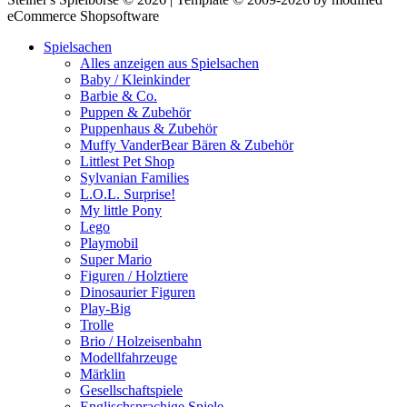
eCommerce Shopsoftware
Spielsachen
Alles anzeigen aus Spielsachen
Baby / Kleinkinder
Barbie & Co.
Puppen & Zubehör
Puppenhaus & Zubehör
Muffy VanderBear Bären & Zubehör
Littlest Pet Shop
Sylvanian Families
L.O.L. Surprise!
My little Pony
Lego
Playmobil
Super Mario
Figuren / Holztiere
Dinosaurier Figuren
Play-Big
Trolle
Brio / Holzeisenbahn
Modellfahrzeuge
Märklin
Gesellschaftspiele
Englischsprachige Spiele