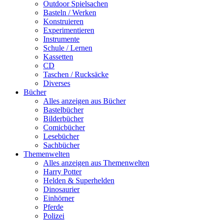
Outdoor Spielsachen
Basteln / Werken
Konstruieren
Experimentieren
Instrumente
Schule / Lernen
Kassetten
CD
Taschen / Rucksäcke
Diverses
Bücher
Alles anzeigen aus Bücher
Bastelbücher
Bilderbücher
Comicbücher
Lesebücher
Sachbücher
Themenwelten
Alles anzeigen aus Themenwelten
Harry Potter
Helden & Superhelden
Dinosaurier
Einhörner
Pferde
Polizei