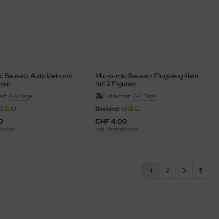
 Bausatz Auto klein mit
Mic-o-mic Bausatz Flugzeug klein
uren
mit 2 Figuren
eit:
2-3 Tage
Lieferzeit:
2-3 Tage
Bestand:
0
CHF 4.00
kosten
zzgl.
Versandkosten
1
2