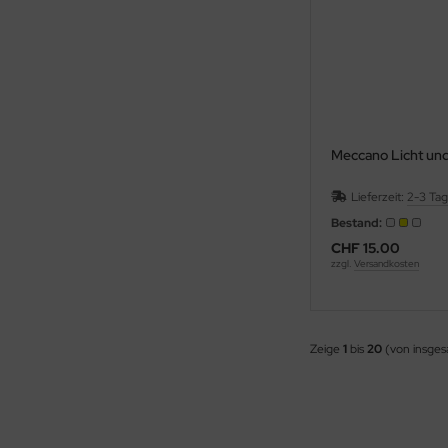
Meccano Licht un
Lieferzeit:
2-3 Ta
Bestand:
CHF 15.00
zzgl.
Versandkosten
Zeige
1
bis
20
(von insge