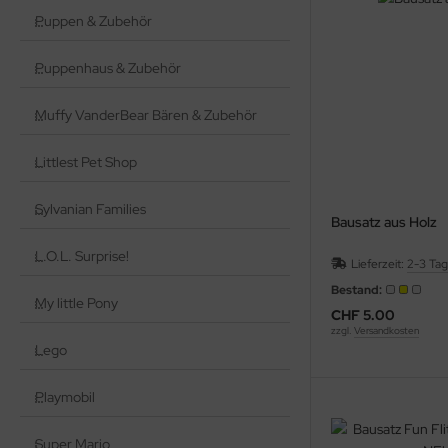
Puppen & Zubehör
Puppenhaus & Zubehör
Muffy VanderBear Bären & Zubehör
Littlest Pet Shop
Sylvanian Families
Bausatz aus Holz
L.O.L. Surprise!
Lieferzeit:
2-3 Ta
Bestand:
My little Pony
CHF 5.00
zzgl.
Versandkosten
Lego
Playmobil
Super Mario