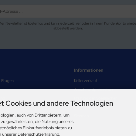
Der Newsletter ist kostenlos und kann jederzeit hier oder in Ihrem Kundenkonto wiede
abbestellt werden.
Informationen
e Fragen
Kellerverkauf
Annahme Spielsachen
and
Prüfung der Spielsachen
t Cookies und andere Technologien
Über uns
ologien, auch von Drittanbietern, um
Sitemap
e zu gewährleisten, die Nutzung unseres
nd Datenschutz
stmögliches Einkaufserlebnis bieten zu
ungen
in unserer Datenschutzerklärung.