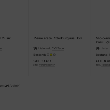
d Musik
Meine erste Ritterburg aus Holz
Mic-o-mic
zwei Fig
ge
Lieferzeit:
2-3 Tage
Lieferz
Bestand:
Bestand:
CHF 10.00
CHF 4.0
zzgl.
Versandkosten
zzgl.
Versand
samt
24
Artikeln)