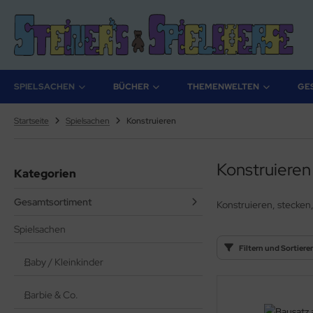
ALLES ANZEIGEN AUS BÜCHER
ALLES ANZEIGEN AUS THEMENWELTEN
SPIELSACHEN
BÜCHER
THEMENWELTEN
GE
stelbücher
rry Potter
Startseite
Spielsachen
Konstruieren
lderbücher
lden & Superhelden
Konstruieren
Kategorien
micbücher
nosaurier
Gesamtsortiment
sebücher
nhörner
Konstruieren, stecken
Spielsachen
chbücher
erde
Filtern und Sortiere
Baby / Kleinkinder
izei
uerwehr
Barbie & Co.