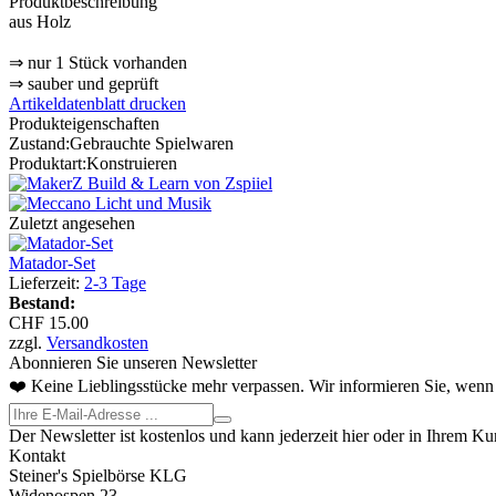
Produktbeschreibung
aus Holz
⇒ nur 1 Stück vorhanden
⇒ sauber und geprüft
Artikeldatenblatt drucken
Produkteigenschaften
Zustand:
Gebrauchte Spielwaren
Produktart:
Konstruieren
Zuletzt angesehen
Matador-Set
Lieferzeit:
2-3 Tage
Bestand:
CHF 15.00
zzgl.
Versandkosten
Abonnieren Sie unseren Newsletter
❤️ Keine Lieblingsstücke mehr verpassen. Wir informieren Sie, wenn 
Der Newsletter ist kostenlos und kann jederzeit hier oder in Ihrem K
Kontakt
Steiner's Spielbörse KLG
Widenospen 23