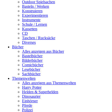
Outdoor Spielsachen
Basteln / Werken
Konstruieren
Experimentieren
Instrumente
Schule / Lernen
Kassetten
CD
Taschen / Rucksäcke
Diverses
Bücher
Alles anzeigen aus Bücher
Bastelbücher
Bilderbücher
Comicbücher
Lesebücher
Sachbücher
Themenwelten
Alles anzeigen aus Themenwelten
Harry Potter
Helden & Superhelden
Dinosaurier
Einhörner
Pferde
Polizei