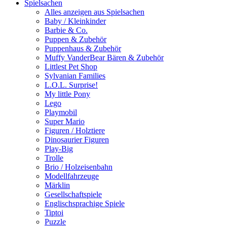
Spielsachen
Alles anzeigen aus Spielsachen
Baby / Kleinkinder
Barbie & Co.
Puppen & Zubehör
Puppenhaus & Zubehör
Muffy VanderBear Bären & Zubehör
Littlest Pet Shop
Sylvanian Families
L.O.L. Surprise!
My little Pony
Lego
Playmobil
Super Mario
Figuren / Holztiere
Dinosaurier Figuren
Play-Big
Trolle
Brio / Holzeisenbahn
Modellfahrzeuge
Märklin
Gesellschaftspiele
Englischsprachige Spiele
Tiptoi
Puzzle