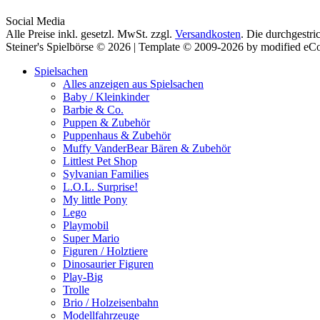
Social Media
Alle Preise inkl. gesetzl. MwSt. zzgl.
Versandkosten
. Die durchgestri
Steiner's Spielbörse © 2026 | Template © 2009-2026 by modified e
Spielsachen
Alles anzeigen aus Spielsachen
Baby / Kleinkinder
Barbie & Co.
Puppen & Zubehör
Puppenhaus & Zubehör
Muffy VanderBear Bären & Zubehör
Littlest Pet Shop
Sylvanian Families
L.O.L. Surprise!
My little Pony
Lego
Playmobil
Super Mario
Figuren / Holztiere
Dinosaurier Figuren
Play-Big
Trolle
Brio / Holzeisenbahn
Modellfahrzeuge