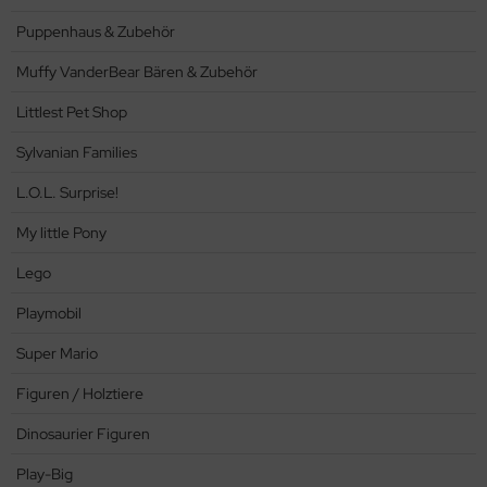
.L. Surprise!
Puppenhaus & Zubehör
little Pony
Muffy VanderBear Bären & Zubehör
go
Littlest Pet Shop
Sylvanian Families
aymobil
L.O.L. Surprise!
per Mario
My little Pony
guren / Holztiere
Lego
nosaurier Figuren
Playmobil
ay-Big
Super Mario
lle
Figuren / Holztiere
Dinosaurier Figuren
io / Holzeisenbahn
Play-Big
dellfahrzeuge