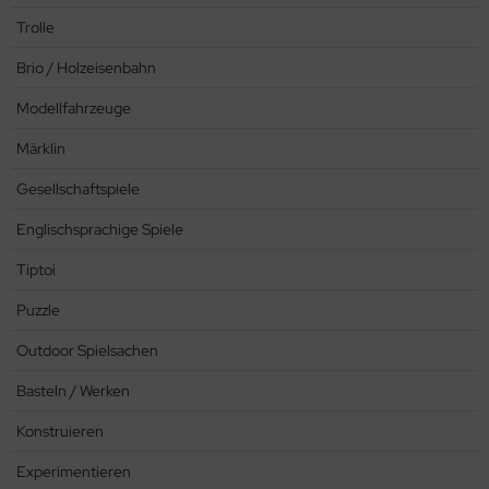
Trolle
rklin
Brio / Holzeisenbahn
sellschaftspiele
Modellfahrzeuge
glischsprachige Spiele
Märklin
toi
Gesellschaftspiele
Englischsprachige Spiele
zzle
Tiptoi
tdoor Spielsachen
Puzzle
steln / Werken
Outdoor Spielsachen
nstruieren
Basteln / Werken
perimentieren
Konstruieren
strumente
Experimentieren