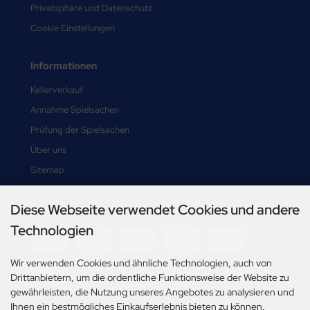
Privatsphäre und Datenschutz
Cookie Einstellungen
Informationen
Kellerverkauf
Annahme Spielsachen
Prüfung der Spielsachen
Über uns
Sitemap
Diese Webseite verwendet Cookies und andere
Zahlungsmethoden
Technologien
Wir verwenden Cookies und ähnliche Technologien, auch von
Drittanbietern, um die ordentliche Funktionsweise der Website zu
gewährleisten, die Nutzung unseres Angebotes zu analysieren und
Ihnen ein bestmögliches Einkaufserlebnis bieten zu können.