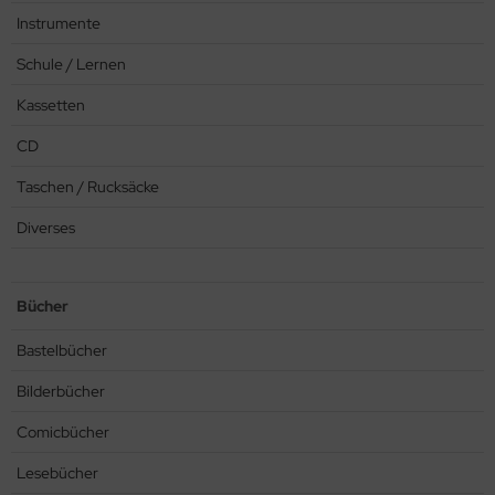
Instrumente
hule / Lernen
Schule / Lernen
ssetten
Kassetten
D
CD
schen / Rucksäcke
Taschen / Rucksäcke
verses
Diverses
Bücher
Bastelbücher
Bilderbücher
Comicbücher
Lesebücher