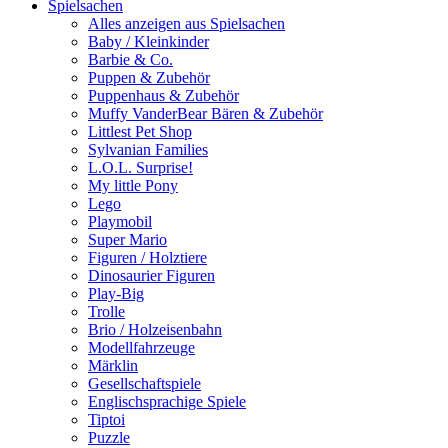
Spielsachen
Alles anzeigen aus Spielsachen
Baby / Kleinkinder
Barbie & Co.
Puppen & Zubehör
Puppenhaus & Zubehör
Muffy VanderBear Bären & Zubehör
Littlest Pet Shop
Sylvanian Families
L.O.L. Surprise!
My little Pony
Lego
Playmobil
Super Mario
Figuren / Holztiere
Dinosaurier Figuren
Play-Big
Trolle
Brio / Holzeisenbahn
Modellfahrzeuge
Märklin
Gesellschaftspiele
Englischsprachige Spiele
Tiptoi
Puzzle