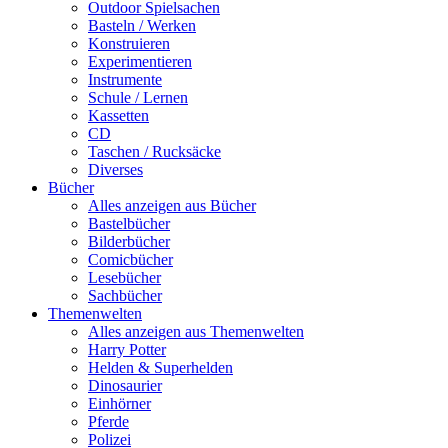
Outdoor Spielsachen
Basteln / Werken
Konstruieren
Experimentieren
Instrumente
Schule / Lernen
Kassetten
CD
Taschen / Rucksäcke
Diverses
Bücher
Alles anzeigen aus Bücher
Bastelbücher
Bilderbücher
Comicbücher
Lesebücher
Sachbücher
Themenwelten
Alles anzeigen aus Themenwelten
Harry Potter
Helden & Superhelden
Dinosaurier
Einhörner
Pferde
Polizei