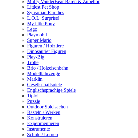
Muffy VanderBear Bären & Zubehör
Littlest Pet Shop
Sylvanian Families
L.O.L. Surprise!
My little Pony
Lego
Playmobil
Super Mario
Figuren / Holztiere
Dinosaurier Figuren
Play-Big
Trolle
Brio / Holzeisenbahn
Modellfahrzeuge
Märklin
Gesellschaftspiele
Englischsprachige Spiele
Tiptoi
Puzzle
Outdoor Spielsachen
Basteln / Werken
Konstruieren
Experimentieren
Instrumente
Schule / Lernen