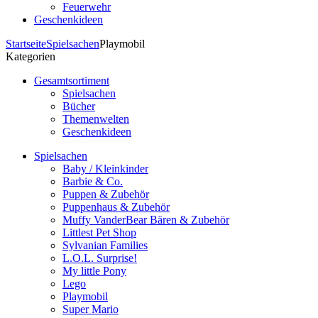
Feuerwehr
Geschenkideen
Startseite
Spielsachen
Playmobil
Kategorien
Gesamtsortiment
Spielsachen
Bücher
Themenwelten
Geschenkideen
Spielsachen
Baby / Kleinkinder
Barbie & Co.
Puppen & Zubehör
Puppenhaus & Zubehör
Muffy VanderBear Bären & Zubehör
Littlest Pet Shop
Sylvanian Families
L.O.L. Surprise!
My little Pony
Lego
Playmobil
Super Mario