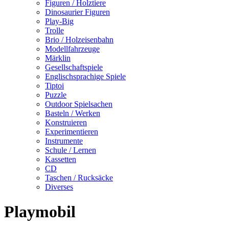
Figuren / Holztiere
Dinosaurier Figuren
Play-Big
Trolle
Brio / Holzeisenbahn
Modellfahrzeuge
Märklin
Gesellschaftspiele
Englischsprachige Spiele
Tiptoi
Puzzle
Outdoor Spielsachen
Basteln / Werken
Konstruieren
Experimentieren
Instrumente
Schule / Lernen
Kassetten
CD
Taschen / Rucksäcke
Diverses
Playmobil