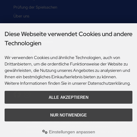
Prüfung der Spielsachen
Über uns
Sitemap
Diese Webseite verwendet Cookies und andere
Zahlungsmethoden
Technologien
Wir verwenden Cookies und ähnliche Technologien, auch von
Drittanbietern, um die ordentliche Funktionsweise der Website zu
gewährleisten, die Nutzung unseres Angebotes zu analysieren und
Ihnen ein bestmögliches Einkaufserlebnis bieten zu können.
Social Media
Weitere Informationen finden Sie in unserer Datenschutzerklärung.
ALLE AKZEPTIEREN
NUR NOTWENDIGE
Alle Preise inkl. gesetzl. MwSt. zzgl.
Versandkosten
. Die durchgestrichenen Preise
entsprechen dem bisherigen Preis bei Steiner's Spielbörse.
Einstellungen anpassen
Steiner's Spielbörse © 2026 | Template © 2009-2026 by modified eCommerce