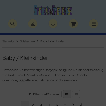
ALLES ANZEIGEN AUS BÜCHER
ALLES ANZEIGEN AUS THEMENWELTEN
stelbücher
rry Potter
Startseite
Spielsachen
Baby / Kleinkinder
lderbücher
lden & Superhelden
Baby / Kleinkinder
micbücher
nosaurier
sebücher
nhörner
Entdecken Sie hochwertiges Babyspielzeug und Kleinkinderspielzeug
für Kinder von 1 Monat bis 4 Jahre. Hier finden Sie Rasseln,
chbücher
erde
Greiflinge, Stapeltürme, Fahrzeuge und vieles mehr.
izei
Filtern und Sortieren
uerwehr
1
2
3
4
5