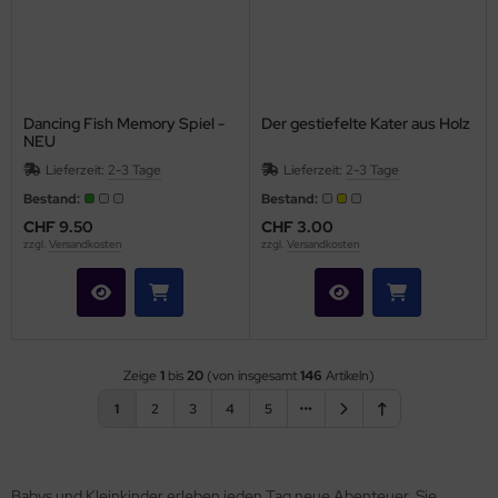
Dancing Fish Memory Spiel -
Der gestiefelte Kater aus Holz
NEU
Lieferzeit:
2-3 Tage
Lieferzeit:
2-3 Tage
Bestand:
Bestand:
CHF 9.50
CHF 3.00
zzgl.
Versandkosten
zzgl.
Versandkosten
Zeige
1
bis
20
(von insgesamt
146
Artikeln)
1
2
3
4
5
Babys und Kleinkinder erleben jeden Tag neue Abenteuer. Sie