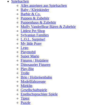
Spielsachen
Alles anzeigen aus Spielsachen
Baby / Kleinkinder
Barbie & Co.
Puppen & Zubehör
Puppenhaus & Zubehör
Muffy VanderBear Bären & Zubehör
Littlest Pet Shop
Sylvanian Families
L.O.L. Surprise!
My little Pony
Lego
Playmobil
Super Mario
Figuren / Holztiere
Dinosaurier Figuren
Play-Big
Trolle
Brio / Holzeisenbahn
Modellfahrzeuge
Märklin
Gesellschaftspiele
Englischsprachige Spiele
Tiptoi
Puzzle