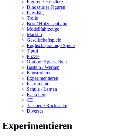
Figuren / Holztiere
Dinosaurier Figuren
Play-Big
Trolle
Brio / Holzeisenbahn
Modellfahrzeuge
Märklin
Gesellschaftspiele
Englischsprachige Spiele
Tiptoi
Puzzle
Outdoor Spielsachen
Basteln / Werken
Konstruieren
Experimentieren
Instrumente
Schule / Lernen
Kassetten
CD
Taschen / Rucksäcke
Diverses
Experimentieren