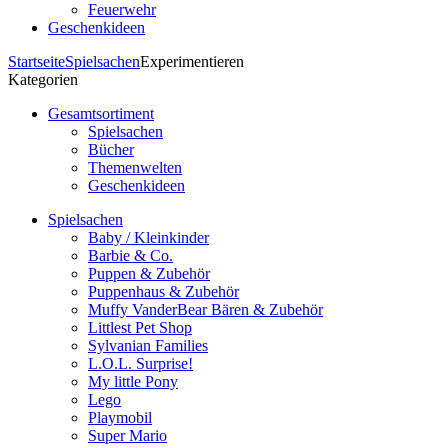
Feuerwehr
Geschenkideen
Startseite
Spielsachen
Experimentieren
Kategorien
Gesamtsortiment
Spielsachen
Bücher
Themenwelten
Geschenkideen
Spielsachen
Baby / Kleinkinder
Barbie & Co.
Puppen & Zubehör
Puppenhaus & Zubehör
Muffy VanderBear Bären & Zubehör
Littlest Pet Shop
Sylvanian Families
L.O.L. Surprise!
My little Pony
Lego
Playmobil
Super Mario