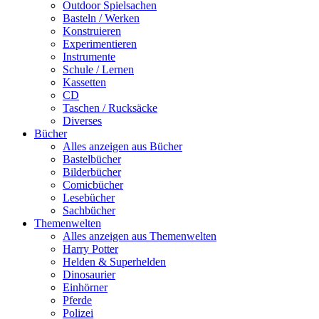
Outdoor Spielsachen
Basteln / Werken
Konstruieren
Experimentieren
Instrumente
Schule / Lernen
Kassetten
CD
Taschen / Rucksäcke
Diverses
Bücher
Alles anzeigen aus Bücher
Bastelbücher
Bilderbücher
Comicbücher
Lesebücher
Sachbücher
Themenwelten
Alles anzeigen aus Themenwelten
Harry Potter
Helden & Superhelden
Dinosaurier
Einhörner
Pferde
Polizei