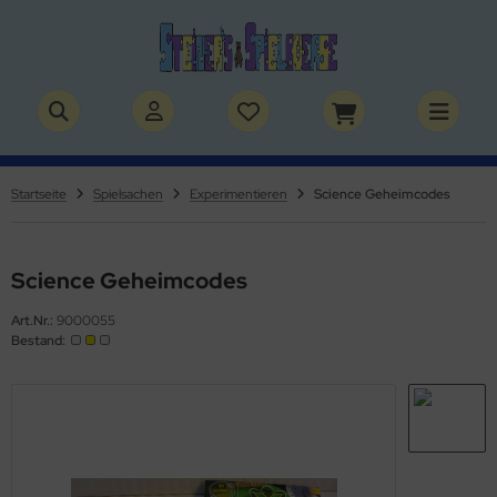
ALLES ANZEIGEN AUS BÜCHER
ALLES ANZEIGEN AUS THEMENWELTEN
stelbücher
rry Potter
Startseite
Spielsachen
Experimentieren
Science Geheimcodes
lderbücher
lden & Superhelden
micbücher
nosaurier
Science Geheimcodes
Art.Nr.:
9000055
sebücher
nhörner
Bestand:
chbücher
erde
izei
uerwehr