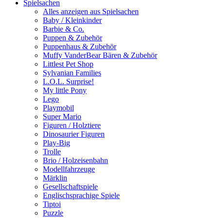
Spielsachen
Alles anzeigen aus Spielsachen
Baby / Kleinkinder
Barbie & Co.
Puppen & Zubehör
Puppenhaus & Zubehör
Muffy VanderBear Bären & Zubehör
Littlest Pet Shop
Sylvanian Families
L.O.L. Surprise!
My little Pony
Lego
Playmobil
Super Mario
Figuren / Holztiere
Dinosaurier Figuren
Play-Big
Trolle
Brio / Holzeisenbahn
Modellfahrzeuge
Märklin
Gesellschaftspiele
Englischsprachige Spiele
Tiptoi
Puzzle