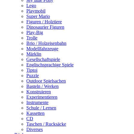
My little Pony
Lego
Playmobil
Super Mario
Figuren / Holztiere
Dinosaurier Figuren
Play-Big
Trolle
Brio / Holzeisenbahn
Modellfahrzeuge
Märklin
Gesellschaftspiele
Englischsprachige Spiele
Tiptoi
Puzzle
Outdoor Spielsachen
Basteln / Werken
Konstruieren
Experimentieren
Instrumente
Schule / Lernen
Kassetten
CD
Taschen / Rucksäcke
Diverses