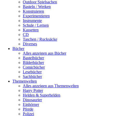
Outdoor Spielsachen
Basteln / Werken
Konstruieren
Experimentieren
Instrumente
Schule / Lernen
Kassetten
CD
Taschen / Rucksäcke
Diverses
Bücher
Alles anzeigen aus Bücher
Bastelbücher
Bilderbücher
Comicbücher
Lesebücher
Sachbücher
Themenwelten
Alles anzeigen aus Themenwelten
Harry Potter
Helden & Superhelden
Dinosaurier
Einhörner
Pferde
Polizei