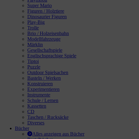
Super Mario
Figuren / Holztiere
rklin
Dinosaurier Figuren
Play-Big
sellschaftspiele
Trolle
Brio / Holzeisenbahn
glischsprachige Spiele
Modellfahrzeuge
Märklin
Gesellschaftspiele
ptoi
Englischsprachige Spiele
Tiptoi
zzle
Puzzle
Outdoor Spielsachen
Basteln / Werken
tdoor Spielsachen
Konstruieren
Experimentieren
steln / Werken
Instrumente
Schule / Lernen
nstruieren
Kassetten
CD
Taschen / Rucksäcke
perimentieren
Diverses
Bücher
strumente
Alles anzeigen aus Bücher