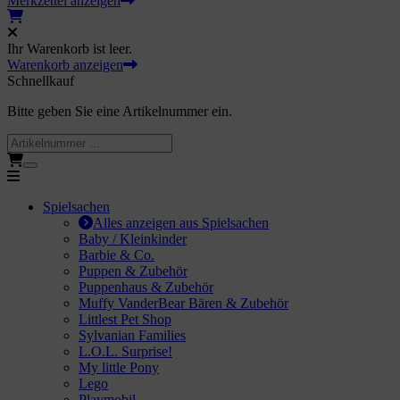
Merkzettel anzeigen
O.L. Surprise!
Ihr Warenkorb ist leer.
 little Pony
Warenkorb anzeigen
Schnellkauf
go
Bitte geben Sie eine Artikelnummer ein.
aymobil
per Mario
guren / Holztiere
Spielsachen
Alles anzeigen aus Spielsachen
Baby / Kleinkinder
nosaurier Figuren
Barbie & Co.
Puppen & Zubehör
ay-Big
Puppenhaus & Zubehör
Muffy VanderBear Bären & Zubehör
Littlest Pet Shop
olle
Sylvanian Families
L.O.L. Surprise!
io / Holzeisenbahn
My little Pony
Lego
dellfahrzeuge
Playmobil