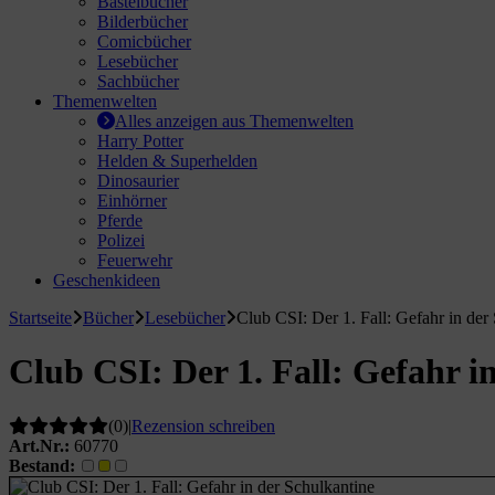
Bastelbücher
Bilderbücher
hule / Lernen
Comicbücher
Lesebücher
ssetten
Sachbücher
Themenwelten
D
Alles anzeigen aus Themenwelten
Harry Potter
Helden & Superhelden
schen / Rucksäcke
Dinosaurier
Einhörner
verses
Pferde
Polizei
Feuerwehr
Geschenkideen
Startseite
Bücher
Lesebücher
Club CSI: Der 1. Fall: Gefahr in der
Club CSI: Der 1. Fall: Gefahr i
(0)
|
Rezension schreiben
Art.Nr.:
60770
Bestand: