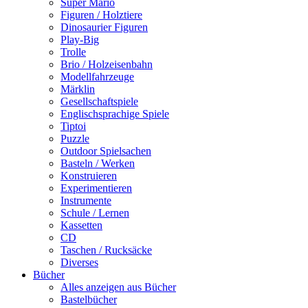
Super Mario
Figuren / Holztiere
Dinosaurier Figuren
Play-Big
Trolle
Brio / Holzeisenbahn
Modellfahrzeuge
Märklin
Gesellschaftspiele
Englischsprachige Spiele
Tiptoi
Puzzle
Outdoor Spielsachen
Basteln / Werken
Konstruieren
Experimentieren
Instrumente
Schule / Lernen
Kassetten
CD
Taschen / Rucksäcke
Diverses
Bücher
Alles anzeigen aus Bücher
Bastelbücher