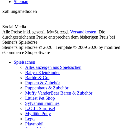
Sitemap
Zahlungsmethoden
Social Media
Alle Preise inkl. gesetzl. MwSt. zzgl.
Versandkosten
. Die
durchgestrichenen Preise entsprechen dem bisherigen Preis bei
Steiner's Spielbörse.
Steiner's Spielbörse © 2026 | Template © 2009-2026 by modified
eCommerce Shopsoftware
Spielsachen
Alles anzeigen aus Spielsachen
Baby / Kleinkinder
Barbie & Co.
Puppen & Zubehör
Puppenhaus & Zubehör
Muffy VanderBear Bären & Zubehör
Littlest Pet Shop
Sylvanian Families
L.O.L. Surprise!
My little Pony
Lego
Playmobil