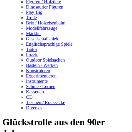
Figuren / Holztiere
Dinosaurier Figuren
Play-Big
Trolle
Brio / Holzeisenbahn
Modellfahrzeuge
Märklin
Gesellschaftspiele
Englischsprachige Spiele
Tiptoi
Puzzle
Outdoor Spielsachen
Basteln / Werken
Konstruieren
Experimentieren
Instrumente
Schule / Lernen
Kassetten
CD
Taschen / Rucksäcke
Diverses
Glückstrolle aus den 90er