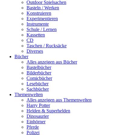
Outdoor Spielsachen
Basteln / Werken
Konstruieren
Experimentieren
Instrumente
Schule / Lernen
Kassetten
CD
Taschen / Rucksäcke
Diverses
Bücher
Alles anzeigen aus Bücher
Bastelbücher
Bilderbücher
Comicbücher
Lesebücher
Sachbücher
Themenwelten
Alles anzeigen aus Themenwelten
Harry Potter
Helden & Superhelden
Dinosaurier
Einhörner
Pferde
Polizei