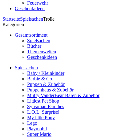
Feuerwehr
Geschenkideen
Startseite
Spielsachen
Trolle
Kategorien
Gesamtsortiment
Spielsachen
Bücher
Themenwelten
Geschenkideen
Spielsachen
Baby / Kleinkinder
Barbie & Co.
Puppen & Zubehör
Puppenhaus & Zubehör
Muffy VanderBear Bären & Zubehör
Littlest Pet Shop
Sylvanian Families
L.O.L. Surprise!
My little Pony
Lego
Playmobil
Super Mario