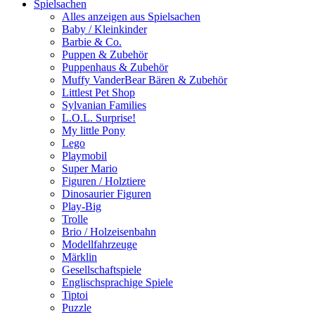
Spielsachen
Alles anzeigen aus Spielsachen
Baby / Kleinkinder
Barbie & Co.
Puppen & Zubehör
Puppenhaus & Zubehör
Muffy VanderBear Bären & Zubehör
Littlest Pet Shop
Sylvanian Families
L.O.L. Surprise!
My little Pony
Lego
Playmobil
Super Mario
Figuren / Holztiere
Dinosaurier Figuren
Play-Big
Trolle
Brio / Holzeisenbahn
Modellfahrzeuge
Märklin
Gesellschaftspiele
Englischsprachige Spiele
Tiptoi
Puzzle