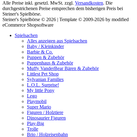
Alle Preise inkl. gesetzl. MwSt. zzgl.
Versandkosten
. Die
durchgestrichenen Preise entsprechen dem bisherigen Preis bei
Steiner's Spielbörse.
Steiner's Spielbörse © 2026 | Template © 2009-2026 by modified
eCommerce Shopsoftware
Spielsachen
Alles anzeigen aus Spielsachen
Baby / Kleinkinder
Barbie & Co.
Puppen & Zubehör
Puppenhaus & Zubehör
Muffy VanderBear Bären & Zubehör
Littlest Pet Shop
Sylvanian Families
L.O.L. Surprise!
My little Pony
Lego
Playmobil
Super Mario
Figuren / Holztiere
Dinosaurier Figuren
Play-Big
Trolle
Brio / Holzeisenbahn