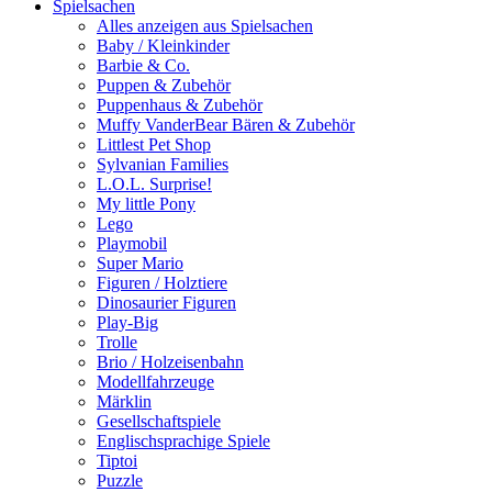
Spielsachen
Alles anzeigen aus Spielsachen
Baby / Kleinkinder
Barbie & Co.
Puppen & Zubehör
Puppenhaus & Zubehör
Muffy VanderBear Bären & Zubehör
Littlest Pet Shop
Sylvanian Families
L.O.L. Surprise!
My little Pony
Lego
Playmobil
Super Mario
Figuren / Holztiere
Dinosaurier Figuren
Play-Big
Trolle
Brio / Holzeisenbahn
Modellfahrzeuge
Märklin
Gesellschaftspiele
Englischsprachige Spiele
Tiptoi
Puzzle