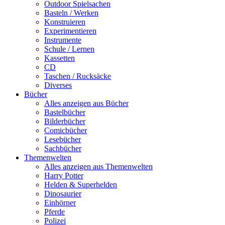
Outdoor Spielsachen
Basteln / Werken
Konstruieren
Experimentieren
Instrumente
Schule / Lernen
Kassetten
CD
Taschen / Rucksäcke
Diverses
Bücher
Alles anzeigen aus Bücher
Bastelbücher
Bilderbücher
Comicbücher
Lesebücher
Sachbücher
Themenwelten
Alles anzeigen aus Themenwelten
Harry Potter
Helden & Superhelden
Dinosaurier
Einhörner
Pferde
Polizei