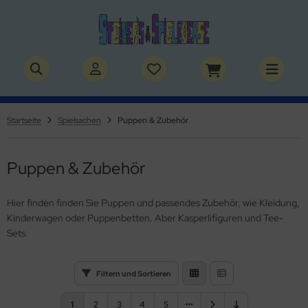
ALLES ANZEIGEN AUS BÜCHER
ALLES ANZEIGEN AUS THEMENWELTEN
stelbücher
rry Potter
Startseite
Spielsachen
Puppen & Zubehör
lderbücher
lden & Superhelden
Puppen & Zubehör
micbücher
nosaurier
sebücher
nhörner
Hier finden finden Sie Puppen und passendes Zubehör, wie Kleidung,
Kinderwagen oder Puppenbetten. Aber Kasperlifiguren und Tee-
chbücher
erde
Sets.
izei
Filtern und Sortieren
uerwehr
1
2
3
4
5