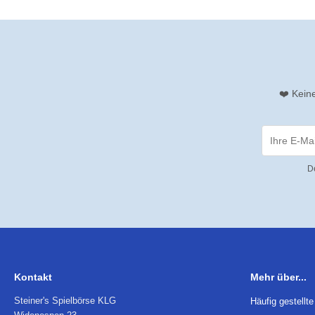
❤️ Kein
D
Kontakt
Mehr über...
Steiner's Spielbörse KLG
Häufig gestellt