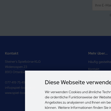
Kontakt
Mehr über...
Steiner's Spielbörse KLG
Häufig gestellt
Widenospen 23
Kontakt
8913 Ottenbach
Zahlung & Vers
Diese Webseite verwende
077 419 75 49
Impressum
info@spiel-boerse.ch
Unsere AGB
Wir verwenden Cookies und ähnliche Techn
www.spiel-boerse.ch
die ordentliche Funktionsweise der Websit
Privatsphäre u
Angebotes zu analysieren und Ihnen ein be
Cookie Einstell
können. Weitere Informationen finden Sie 