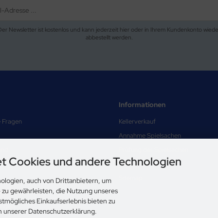
Der Newsletter ist kostenlos und kann jederzeit hier oder in Ihrem Kundenkonto wiede
abbestellt werden.
Informationen
e Fragen
Kellerverkauf
Annahme Spielsachen
and
Prüfung der Spielsachen
t Cookies und andere Technologien
Über uns
Sitemap
ologien, auch von Drittanbietern, um
e zu gewährleisten, die Nutzung unseres
nd Datenschutz
stmögliches Einkaufserlebnis bieten zu
ungen
in unserer Datenschutzerklärung.