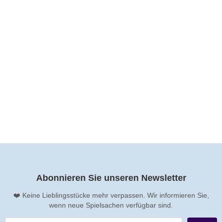
Troll mit rotem Kleid
Lieferzeit:
2-3 Tage
Bestand:
CHF 6.00
zzgl.
Versandkosten
Abonnieren Sie unseren Newsletter
❤️ Keine Lieblingsstücke mehr verpassen. Wir informieren Sie,
wenn neue Spielsachen verfügbar sind.