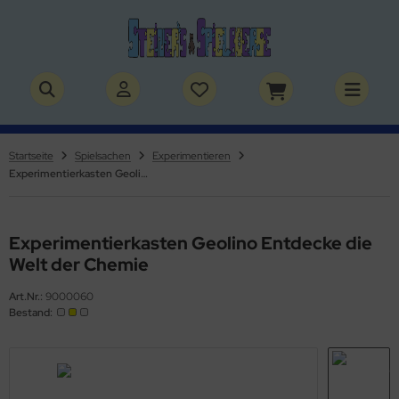
ALLES ANZEIGEN AUS BÜCHER
ALLES ANZEIGEN AUS THEMENWELTEN
stelbücher
rry Potter
Startseite
Spielsachen
Experimentieren
Experimentierkasten Geolino Entdecke die Welt der Chemie
lderbücher
lden & Superhelden
micbücher
nosaurier
Experimentierkasten Geolino Entdecke die
sebücher
nhörner
Welt der Chemie
chbücher
erde
Art.Nr.:
9000060
Bestand:
izei
uerwehr