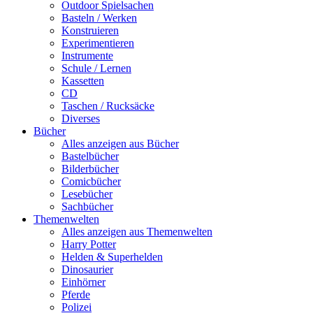
Outdoor Spielsachen
Basteln / Werken
Konstruieren
Experimentieren
Instrumente
Schule / Lernen
Kassetten
CD
Taschen / Rucksäcke
Diverses
Bücher
Alles anzeigen aus Bücher
Bastelbücher
Bilderbücher
Comicbücher
Lesebücher
Sachbücher
Themenwelten
Alles anzeigen aus Themenwelten
Harry Potter
Helden & Superhelden
Dinosaurier
Einhörner
Pferde
Polizei