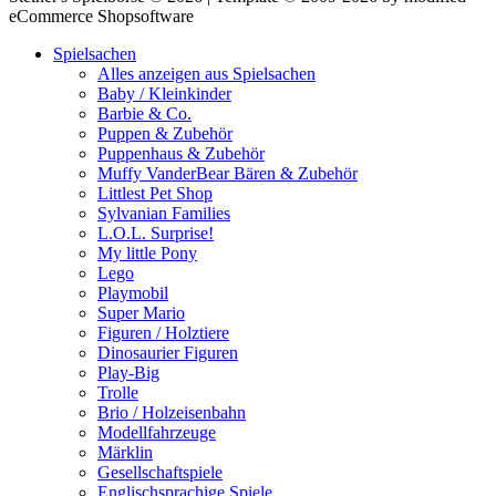
eCommerce Shopsoftware
Spielsachen
Alles anzeigen aus Spielsachen
Baby / Kleinkinder
Barbie & Co.
Puppen & Zubehör
Puppenhaus & Zubehör
Muffy VanderBear Bären & Zubehör
Littlest Pet Shop
Sylvanian Families
L.O.L. Surprise!
My little Pony
Lego
Playmobil
Super Mario
Figuren / Holztiere
Dinosaurier Figuren
Play-Big
Trolle
Brio / Holzeisenbahn
Modellfahrzeuge
Märklin
Gesellschaftspiele
Englischsprachige Spiele