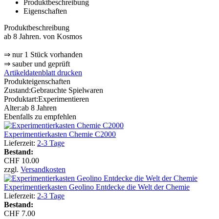
Produktbeschreibung
Eigenschaften
Produktbeschreibung
ab 8 Jahren. von Kosmos
⇒ nur 1 Stück vorhanden
⇒ sauber und geprüft
Artikeldatenblatt drucken
Produkteigenschaften
Zustand:
Gebrauchte Spielwaren
Produktart:
Experimentieren
Alter:
ab 8 Jahren
Ebenfalls zu empfehlen
Experimentierkasten Chemie C2000
Lieferzeit:
2-3 Tage
Bestand:
CHF 10.00
zzgl.
Versandkosten
Experimentierkasten Geolino Entdecke die Welt der Chemie
Lieferzeit:
2-3 Tage
Bestand:
CHF 7.00