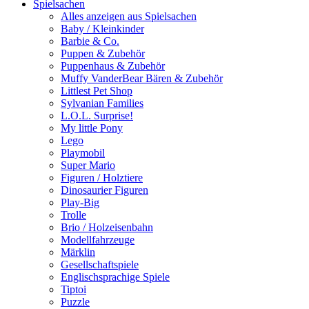
Spielsachen
Alles anzeigen aus Spielsachen
Baby / Kleinkinder
Barbie & Co.
Puppen & Zubehör
Puppenhaus & Zubehör
Muffy VanderBear Bären & Zubehör
Littlest Pet Shop
Sylvanian Families
L.O.L. Surprise!
My little Pony
Lego
Playmobil
Super Mario
Figuren / Holztiere
Dinosaurier Figuren
Play-Big
Trolle
Brio / Holzeisenbahn
Modellfahrzeuge
Märklin
Gesellschaftspiele
Englischsprachige Spiele
Tiptoi
Puzzle