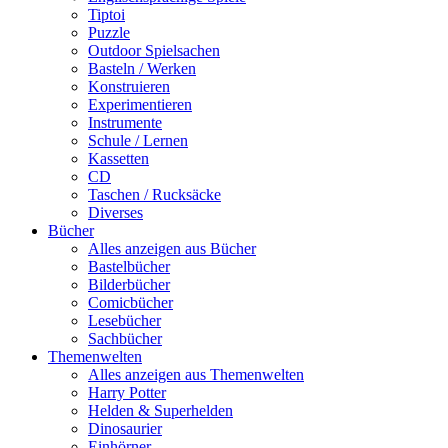
Tiptoi
Puzzle
Outdoor Spielsachen
Basteln / Werken
Konstruieren
Experimentieren
Instrumente
Schule / Lernen
Kassetten
CD
Taschen / Rucksäcke
Diverses
Bücher
Alles anzeigen aus Bücher
Bastelbücher
Bilderbücher
Comicbücher
Lesebücher
Sachbücher
Themenwelten
Alles anzeigen aus Themenwelten
Harry Potter
Helden & Superhelden
Dinosaurier
Einhörner