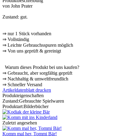
Produktbeschreibung
von John Prater
Zustand: gut.
⇒
nur 1 Stück vorhanden
⇒
Vollständig
⇒
️ Leichte Gebrauchsspuren möglich
⇒
Von uns geprüft & gereinigt
Warum dieses Produkt bei uns kaufen?
⇒
️ Gebraucht, aber sorgfältig geprüft
⇒
️ Nachhaltig & umweltfreundlich
⇒
️ Schneller Versand
Artikeldatenblatt drucken
Produkteigenschaften
Zustand:
Gebrauchte Spielwaren
Produktart:
Bilderbücher
Zuletzt angesehen
Komm mal her, Tommi Bär!