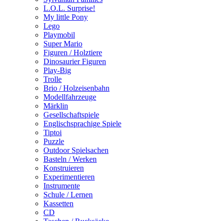
L.O.L. Surprise!
My little Pony
Lego
Playmobil
Super Mario
Figuren / Holztiere
Dinosaurier Figuren
Play-Big
Trolle
Brio / Holzeisenbahn
Modellfahrzeuge
Märklin
Gesellschaftspiele
Englischsprachige Spiele
Tiptoi
Puzzle
Outdoor Spielsachen
Basteln / Werken
Konstruieren
Experimentieren
Instrumente
Schule / Lernen
Kassetten
CD