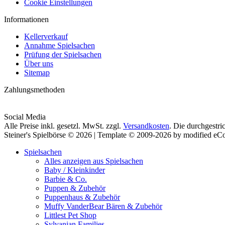
Cookie Einstellungen
Informationen
Kellerverkauf
Annahme Spielsachen
Prüfung der Spielsachen
Über uns
Sitemap
Zahlungsmethoden
Social Media
Alle Preise inkl. gesetzl. MwSt. zzgl.
Versandkosten
. Die durchgestri
Steiner's Spielbörse © 2026 | Template © 2009-2026 by modified e
Spielsachen
Alles anzeigen aus Spielsachen
Baby / Kleinkinder
Barbie & Co.
Puppen & Zubehör
Puppenhaus & Zubehör
Muffy VanderBear Bären & Zubehör
Littlest Pet Shop
Sylvanian Families