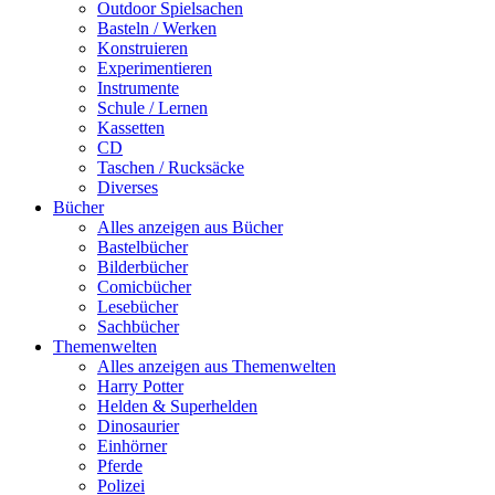
Outdoor Spielsachen
Basteln / Werken
Konstruieren
Experimentieren
Instrumente
Schule / Lernen
Kassetten
CD
Taschen / Rucksäcke
Diverses
Bücher
Alles anzeigen aus Bücher
Bastelbücher
Bilderbücher
Comicbücher
Lesebücher
Sachbücher
Themenwelten
Alles anzeigen aus Themenwelten
Harry Potter
Helden & Superhelden
Dinosaurier
Einhörner
Pferde
Polizei