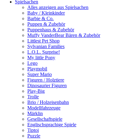
Spielsachen
Alles anzeigen aus Spielsachen
Baby / Kleinkinder
Barbie & Co.
Puppen & Zubehör
Puppenhaus & Zubehör
Muffy VanderBear Bären & Zubehör
Littlest Pet Shop
Sylvanian Families
L.O.L. Surprise!
My little Pony
Lego
Playmobil
Super Mario
Figuren / Holztiere
Dinosaurier Figuren
Play-Big
Trolle
Brio / Holzeisenbahn
Modellfahrzeuge
Märklin
Gesellschaftspiele
Englischsprachige Spiele
Tiptoi
Puzzle