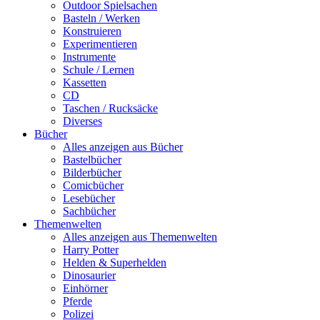
Outdoor Spielsachen
Basteln / Werken
Konstruieren
Experimentieren
Instrumente
Schule / Lernen
Kassetten
CD
Taschen / Rucksäcke
Diverses
Bücher
Alles anzeigen aus Bücher
Bastelbücher
Bilderbücher
Comicbücher
Lesebücher
Sachbücher
Themenwelten
Alles anzeigen aus Themenwelten
Harry Potter
Helden & Superhelden
Dinosaurier
Einhörner
Pferde
Polizei