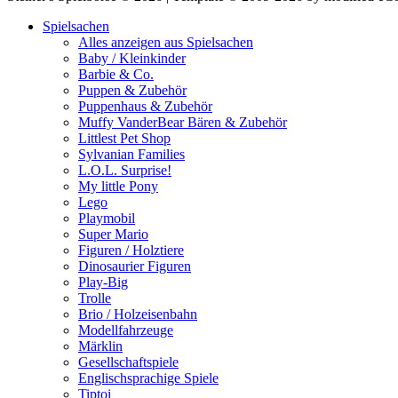
Spielsachen
Alles anzeigen aus Spielsachen
Baby / Kleinkinder
Barbie & Co.
Puppen & Zubehör
Puppenhaus & Zubehör
Muffy VanderBear Bären & Zubehör
Littlest Pet Shop
Sylvanian Families
L.O.L. Surprise!
My little Pony
Lego
Playmobil
Super Mario
Figuren / Holztiere
Dinosaurier Figuren
Play-Big
Trolle
Brio / Holzeisenbahn
Modellfahrzeuge
Märklin
Gesellschaftspiele
Englischsprachige Spiele
Tiptoi