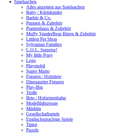
Spielsachen
Alles anzeigen aus Spielsachen
Baby / Kleinkinder
Barbie & Co.
Puppen & Zubehör
Puppenhaus & Zubehör
Muffy VanderBear Bären & Zubehör
Littlest Pet Shop
Sylvanian Families
L.O.L. Surprise!
My little Pony
Lego
Playmobil
Super Mario
Figuren / Holztiere
Dinosaurier Figuren
Play-Big
Trolle
Brio / Holzeisenbahn
Modellfahrzeuge
Märklin
Gesellschaftspiele
Englischsprachige Spiele
Tiptoi
Puzzle