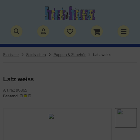
ALLES ANZEIGEN AUS BÜCHER
ALLES ANZEIGEN AUS THEMENWELTEN
stelbücher
rry Potter
Startseite
Spielsachen
Puppen & Zubehör
Latz weiss
lderbücher
lden & Superhelden
micbücher
nosaurier
Latz weiss
Art.Nr.:
90865
sebücher
nhörner
Bestand:
chbücher
erde
izei
uerwehr