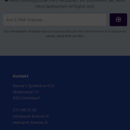
❤️ Keine Lieblingsstücke mehr verpassen. Wir informieren Sie, wenn
neue Spielsachen verfügbar sind.
Der Newsletter ist kostenlos und kann jederzeit hier oder in Ihrem Kundenkonto
wieder abbestellt werden.
Kontakt
Steiner's Spielbörse KLG
Widenospen 23
8913 Ottenbach
077 419 75 49
info@spiel-boerse.ch
www.spiel-boerse.ch