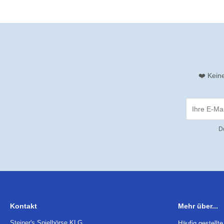
❤️ Kein
D
Kontakt
Mehr über...
Steiner's Spielbörse KLG
Häufig gestellt