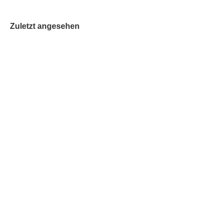
Zuletzt angesehen
Schlaui und Klaui
Lieferzeit:
2-3 Tage
Bestand:
CHF 2.00
zzgl.
Versandkosten