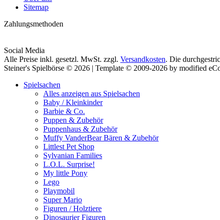
Sitemap
Zahlungsmethoden
Social Media
Alle Preise inkl. gesetzl. MwSt. zzgl.
Versandkosten
. Die durchgestri
Steiner's Spielbörse © 2026 | Template © 2009-2026 by modified e
Spielsachen
Alles anzeigen aus Spielsachen
Baby / Kleinkinder
Barbie & Co.
Puppen & Zubehör
Puppenhaus & Zubehör
Muffy VanderBear Bären & Zubehör
Littlest Pet Shop
Sylvanian Families
L.O.L. Surprise!
My little Pony
Lego
Playmobil
Super Mario
Figuren / Holztiere
Dinosaurier Figuren