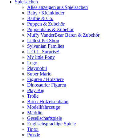
Spielsachen
Alles anzeigen aus Spielsachen
Baby / Kleinkinder
Barbie & Co.
Puppen & Zubehör
Puppenhaus & Zubehör
Muffy VanderBear Bären & Zubehör
Littlest Pet Shop
Sylvanian Families
L.O.L. Surprise!
My little Pony
Lego
Playmobil
Super Mario
Figuren / Holztiere
Dinosaurier Figuren
Play-Big
Trolle
Brio / Holzeisenbahn
Modellfahrzeuge
Märklin
Gesellschaftspiele
Englischsprachige Spiele
Tiptoi
Puzzle