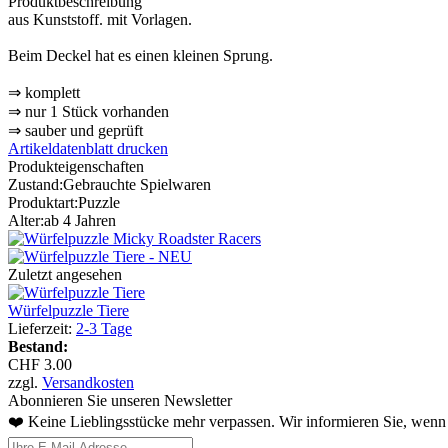
Produktbeschreibung
aus Kunststoff. mit Vorlagen.
Beim Deckel hat es einen kleinen Sprung.
⇒ komplett
⇒ nur 1 Stück vorhanden
⇒ sauber und geprüft
Artikeldatenblatt drucken
Produkteigenschaften
Zustand:
Gebrauchte Spielwaren
Produktart:
Puzzle
Alter:
ab 4 Jahren
Zuletzt angesehen
Würfelpuzzle Tiere
Lieferzeit:
2-3 Tage
Bestand:
CHF 3.00
zzgl.
Versandkosten
Abonnieren Sie unseren Newsletter
❤️ Keine Lieblingsstücke mehr verpassen. Wir informieren Sie, wenn 