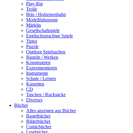
Play-Big
Trolle
Brio / Holzeisenbahn
Modellfahrzeuge
Märklin
Gesellschaftspiele
Englischsprachige Spiele
Tiptoi
Puzzle
Outdoor Spielsachen
Basteln / Werken
Konstruieren
Experimentieren
Instrumente
Schule / Lernen
Kassetten
CD
Taschen / Rucksäcke
Diverses
Bücher
Alles anzeigen aus Bücher
Bastelbücher
Bilderbücher
Comicbücher
Lesebücher