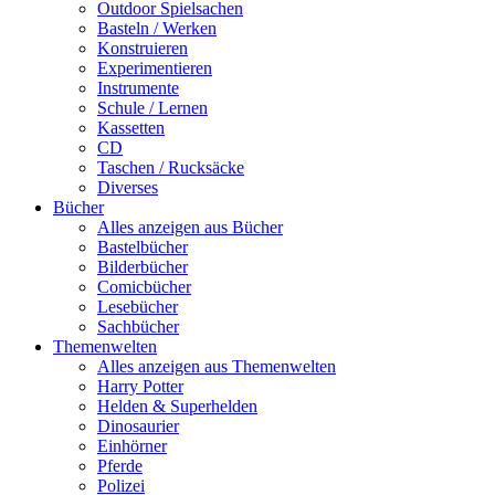
Outdoor Spielsachen
Basteln / Werken
Konstruieren
Experimentieren
Instrumente
Schule / Lernen
Kassetten
CD
Taschen / Rucksäcke
Diverses
Bücher
Alles anzeigen aus Bücher
Bastelbücher
Bilderbücher
Comicbücher
Lesebücher
Sachbücher
Themenwelten
Alles anzeigen aus Themenwelten
Harry Potter
Helden & Superhelden
Dinosaurier
Einhörner
Pferde
Polizei