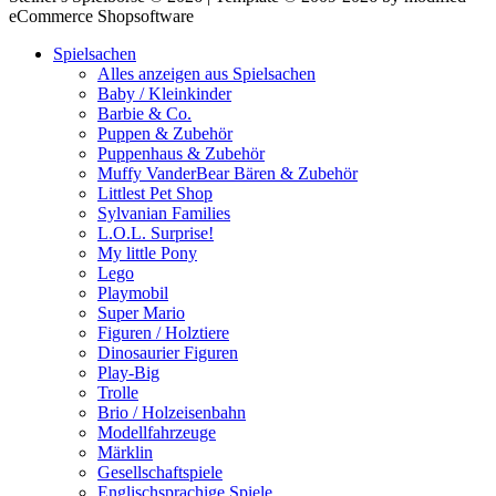
eCommerce Shopsoftware
Spielsachen
Alles anzeigen aus Spielsachen
Baby / Kleinkinder
Barbie & Co.
Puppen & Zubehör
Puppenhaus & Zubehör
Muffy VanderBear Bären & Zubehör
Littlest Pet Shop
Sylvanian Families
L.O.L. Surprise!
My little Pony
Lego
Playmobil
Super Mario
Figuren / Holztiere
Dinosaurier Figuren
Play-Big
Trolle
Brio / Holzeisenbahn
Modellfahrzeuge
Märklin
Gesellschaftspiele
Englischsprachige Spiele