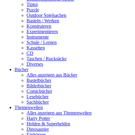
Tiptoi
Puzzle
Outdoor Spielsachen
Basteln / Werken
Konstruieren
Experimentieren
Instrumente
Schule / Lernen
Kassetten
CD
Taschen / Rucksäcke
Diverses
Bücher
Alles anzeigen aus Bücher
Bastelbücher
Bilderbücher
Comicbücher
Lesebücher
Sachbücher
Themenwelten
Alles anzeigen aus Themenwelten
Harry Potter
Helden & Superhelden
Dinosaurier
Einhörner