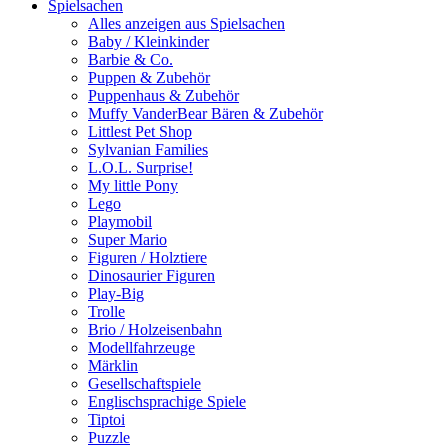
Spielsachen
Alles anzeigen aus Spielsachen
Baby / Kleinkinder
Barbie & Co.
Puppen & Zubehör
Puppenhaus & Zubehör
Muffy VanderBear Bären & Zubehör
Littlest Pet Shop
Sylvanian Families
L.O.L. Surprise!
My little Pony
Lego
Playmobil
Super Mario
Figuren / Holztiere
Dinosaurier Figuren
Play-Big
Trolle
Brio / Holzeisenbahn
Modellfahrzeuge
Märklin
Gesellschaftspiele
Englischsprachige Spiele
Tiptoi
Puzzle