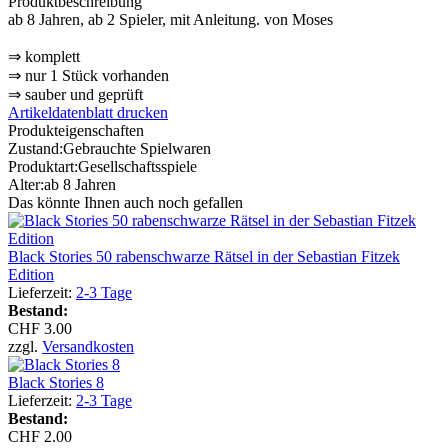
Produktbeschreibung
ab 8 Jahren, ab 2 Spieler, mit Anleitung. von Moses
⇒ komplett
⇒ nur 1 Stück vorhanden
⇒ sauber und geprüft
Artikeldatenblatt drucken
Produkteigenschaften
Zustand:
Gebrauchte Spielwaren
Produktart:
Gesellschaftsspiele
Alter:
ab 8 Jahren
Das könnte Ihnen auch noch gefallen
Black Stories 50 rabenschwarze Rätsel in der Sebastian Fitzek
Edition
Lieferzeit:
2-3 Tage
Bestand:
CHF 3.00
zzgl.
Versandkosten
Black Stories 8
Lieferzeit:
2-3 Tage
Bestand:
CHF 2.00