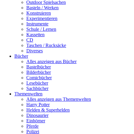
Outdoor Spielsachen
Basteln / Werken
Konstruieren
Experimentieren
Instrumente
Schule / Lernen
Kassetten
CD
Taschen / Rucksäcke
Diverses
Bücher
Alles anzeigen aus Bücher
Bastelbücher
Bilderbücher
Comicbücher
Lesebücher
Sachbücher
Themenwelten
Alles anzeigen aus Themenwelten
Harry Potter
Helden & Superhelden
Dinosaurier
Einhörner
Pferde
Polizei