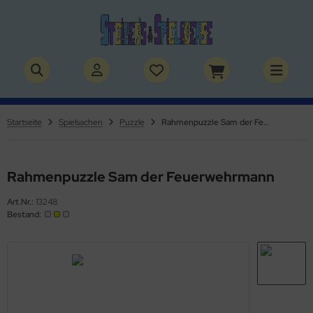
ALLES ANZEIGEN AUS BÜCHER
ALLES ANZEIGEN AUS THEMENWELTEN
stelbücher
rry Potter
Startseite
Spielsachen
Puzzle
Rahmenpuzzle Sam der Feuerwehrmann
lderbücher
lden & Superhelden
micbücher
nosaurier
Rahmenpuzzle Sam der Feuerwehrmann
Art.Nr.:
13248
sebücher
nhörner
Bestand:
chbücher
erde
izei
uerwehr