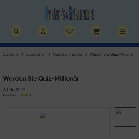
ALLES ANZEIGEN AUS BÜCHER
ALLES ANZEIGEN AUS THEMENWELTEN
stelbücher
rry Potter
Startseite
Spielsachen
Gesellschaftspiele
Werden Sie Quiz-Millionär
lderbücher
lden & Superhelden
micbücher
nosaurier
Werden Sie Quiz-Millionär
Art.Nr.:
8090
sebücher
nhörner
Bestand:
chbücher
erde
izei
uerwehr