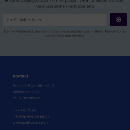
❤️ Keine Lieblingsstücke mehr verpassen. Wir informieren Sie, wenn
neue Spielsachen verfügbar sind.
Der Newsletter ist kostenlos und kann jederzeit hier oder in Ihrem Kundenkonto
wieder abbestellt werden.
Kontakt
Steiner's Spielbörse KLG
Widenospen 23
8913 Ottenbach
077 419 75 49
info@spiel-boerse.ch
www.spiel-boerse.ch