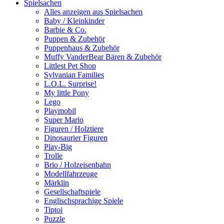
Spielsachen
Alles anzeigen aus Spielsachen
Baby / Kleinkinder
Barbie & Co.
Puppen & Zubehör
Puppenhaus & Zubehör
Muffy VanderBear Bären & Zubehör
Littlest Pet Shop
Sylvanian Families
L.O.L. Surprise!
My little Pony
Lego
Playmobil
Super Mario
Figuren / Holztiere
Dinosaurier Figuren
Play-Big
Trolle
Brio / Holzeisenbahn
Modellfahrzeuge
Märklin
Gesellschaftspiele
Englischsprachige Spiele
Tiptoi
Puzzle