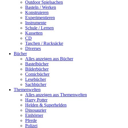
Outdoor Spielsachen
Basteln / Werken
Konstruieren
Experimentieren
Instrumente
Schule / Lernen
Kassetten
CD
Taschen / Rucksäcke
Diverses
Bücher
Alles anzeigen aus Bücher
Bastelbücher
Bilderbücher
Comicbücher
Lesebücher
Sachbücher
Themenwelten
Alles anzeigen aus Themenwelten
Harry Potter
Helden & Superhelden
Dinosaurier
Einhörner
Pferde
Polizei