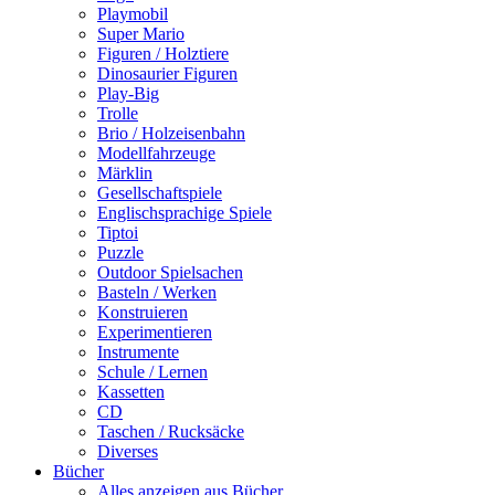
Playmobil
Super Mario
Figuren / Holztiere
Dinosaurier Figuren
Play-Big
Trolle
Brio / Holzeisenbahn
Modellfahrzeuge
Märklin
Gesellschaftspiele
Englischsprachige Spiele
Tiptoi
Puzzle
Outdoor Spielsachen
Basteln / Werken
Konstruieren
Experimentieren
Instrumente
Schule / Lernen
Kassetten
CD
Taschen / Rucksäcke
Diverses
Bücher
Alles anzeigen aus Bücher