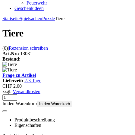
Feuerwehr
Geschenkideen
Startseite
Spielsachen
Puzzle
Tiere
Tiere
(0)
|
Rezension schreiben
Art.Nr.:
13031
Bestand:
Frage zu Artikel
Lieferzeit:
2-3 Tage
CHF 2.00
zzgl.
Versandkosten
In den Warenkorb
In den Warenkorb
Produktbeschreibung
Eigenschaften