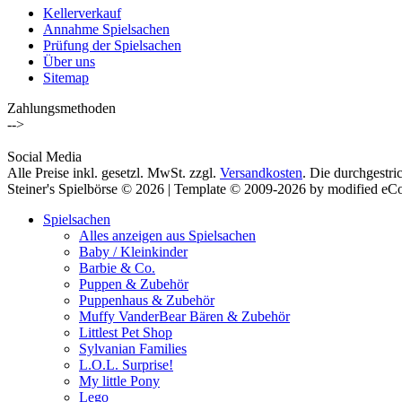
Kellerverkauf
Annahme Spielsachen
Prüfung der Spielsachen
Über uns
Sitemap
Zahlungsmethoden
-->
Social Media
Alle Preise inkl. gesetzl. MwSt. zzgl.
Versandkosten
. Die durchgestri
Steiner's Spielbörse © 2026 | Template © 2009-2026 by modified e
Spielsachen
Alles anzeigen aus Spielsachen
Baby / Kleinkinder
Barbie & Co.
Puppen & Zubehör
Puppenhaus & Zubehör
Muffy VanderBear Bären & Zubehör
Littlest Pet Shop
Sylvanian Families
L.O.L. Surprise!
My little Pony
Lego