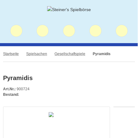
Startseite
Spielsachen
Gesellschaftspiele
Pyramidis
Pyramidis
Art.Nr.:
900724
Bestand: