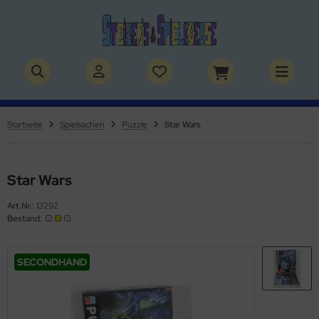
ALLES ANZEIGEN AUS BÜCHER
ALLES ANZEIGEN AUS THEMENWELTEN
stelbücher
rry Potter
Startseite
Spielsachen
Puzzle
Star Wars
lderbücher
lden & Superhelden
micbücher
nosaurier
Star Wars
Art.Nr.:
13292
sebücher
nhörner
Bestand:
chbücher
erde
SECONDHAND
izei
uerwehr