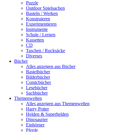
Puzzle
Outdoor Spielsachen
Basteln / Werken
Konstruieren
Experimentieren
Instrumente
Schule / Lernen
Kassetten
CD
Taschen / Rucksäcke
Diverses
Bücher
Alles anzeigen aus Bücher
Bastelbücher
Bilderbücher
Comicbücher
Lesebücher
Sachbücher
Themenwelten
Alles anzeigen aus Themenwelten
Harry Potter
Helden & Superhelden
Dinosaurier
Einhörner
Pferde