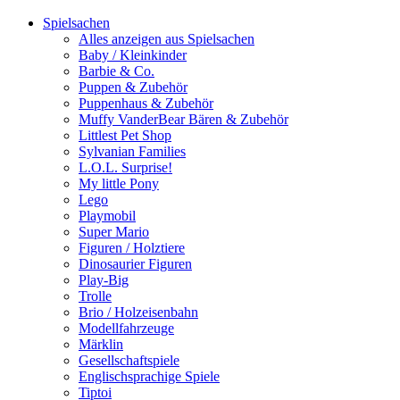
Spielsachen
Alles anzeigen aus Spielsachen
Baby / Kleinkinder
Barbie & Co.
Puppen & Zubehör
Puppenhaus & Zubehör
Muffy VanderBear Bären & Zubehör
Littlest Pet Shop
Sylvanian Families
L.O.L. Surprise!
My little Pony
Lego
Playmobil
Super Mario
Figuren / Holztiere
Dinosaurier Figuren
Play-Big
Trolle
Brio / Holzeisenbahn
Modellfahrzeuge
Märklin
Gesellschaftspiele
Englischsprachige Spiele
Tiptoi