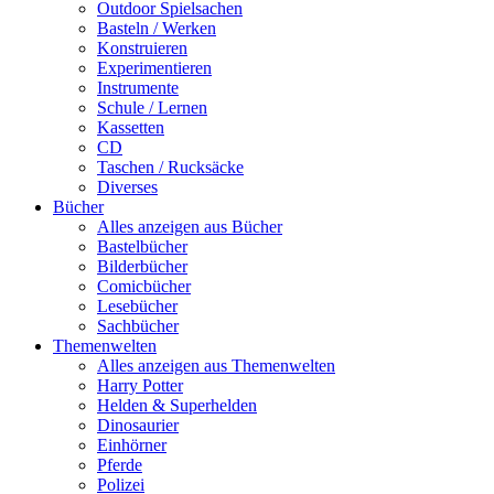
Outdoor Spielsachen
Basteln / Werken
Konstruieren
Experimentieren
Instrumente
Schule / Lernen
Kassetten
CD
Taschen / Rucksäcke
Diverses
Bücher
Alles anzeigen aus Bücher
Bastelbücher
Bilderbücher
Comicbücher
Lesebücher
Sachbücher
Themenwelten
Alles anzeigen aus Themenwelten
Harry Potter
Helden & Superhelden
Dinosaurier
Einhörner
Pferde
Polizei