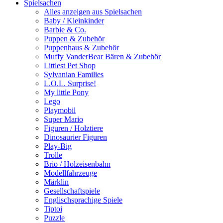
Spielsachen
Alles anzeigen aus Spielsachen
Baby / Kleinkinder
Barbie & Co.
Puppen & Zubehör
Puppenhaus & Zubehör
Muffy VanderBear Bären & Zubehör
Littlest Pet Shop
Sylvanian Families
L.O.L. Surprise!
My little Pony
Lego
Playmobil
Super Mario
Figuren / Holztiere
Dinosaurier Figuren
Play-Big
Trolle
Brio / Holzeisenbahn
Modellfahrzeuge
Märklin
Gesellschaftspiele
Englischsprachige Spiele
Tiptoi
Puzzle