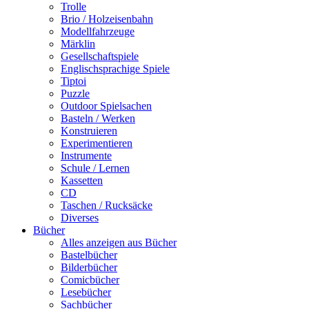
Trolle
Brio / Holzeisenbahn
Modellfahrzeuge
Märklin
Gesellschaftspiele
Englischsprachige Spiele
Tiptoi
Puzzle
Outdoor Spielsachen
Basteln / Werken
Konstruieren
Experimentieren
Instrumente
Schule / Lernen
Kassetten
CD
Taschen / Rucksäcke
Diverses
Bücher
Alles anzeigen aus Bücher
Bastelbücher
Bilderbücher
Comicbücher
Lesebücher
Sachbücher