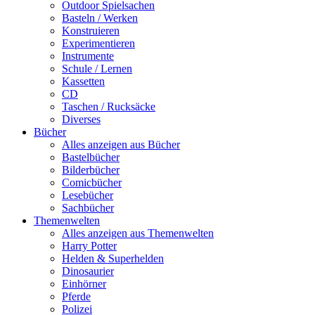
Outdoor Spielsachen
Basteln / Werken
Konstruieren
Experimentieren
Instrumente
Schule / Lernen
Kassetten
CD
Taschen / Rucksäcke
Diverses
Bücher
Alles anzeigen aus Bücher
Bastelbücher
Bilderbücher
Comicbücher
Lesebücher
Sachbücher
Themenwelten
Alles anzeigen aus Themenwelten
Harry Potter
Helden & Superhelden
Dinosaurier
Einhörner
Pferde
Polizei