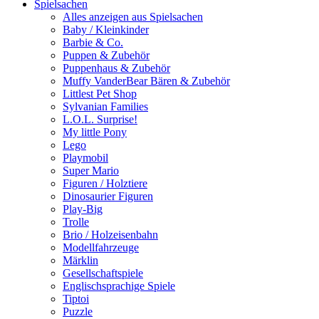
Spielsachen
Alles anzeigen aus Spielsachen
Baby / Kleinkinder
Barbie & Co.
Puppen & Zubehör
Puppenhaus & Zubehör
Muffy VanderBear Bären & Zubehör
Littlest Pet Shop
Sylvanian Families
L.O.L. Surprise!
My little Pony
Lego
Playmobil
Super Mario
Figuren / Holztiere
Dinosaurier Figuren
Play-Big
Trolle
Brio / Holzeisenbahn
Modellfahrzeuge
Märklin
Gesellschaftspiele
Englischsprachige Spiele
Tiptoi
Puzzle