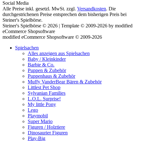
Social Media
Alle Preise inkl. gesetzl. MwSt. zzgl.
Versandkosten
. Die
durchgestrichenen Preise entsprechen dem bisherigen Preis bei
Steiner's Spielbörse.
Steiner's Spielbörse © 2026 | Template © 2009-2026 by modified
eCommerce Shopsoftware
mod
ified eCommerce Shopsoftware © 2009-2026
Spielsachen
Alles anzeigen aus Spielsachen
Baby / Kleinkinder
Barbie & Co.
Puppen & Zubehör
Puppenhaus & Zubehör
Muffy VanderBear Bären & Zubehör
Littlest Pet Shop
Sylvanian Families
L.O.L. Surprise!
My little Pony
Lego
Playmobil
Super Mario
Figuren / Holztiere
Dinosaurier Figuren
Play-Big