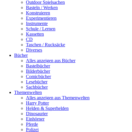
Outdoor Spielsachen
Basteln / Werken
Konstruieren
Experimentieren
Instrumente
Schule / Lernen
Kassetten
CD
Taschen / Rucksäcke
Diverses
Bücher
Alles anzeigen aus Bücher
Bastelbücher
Bilderbücher
Comicbücher
Lesebücher
Sachbücher
Themenwelten
Alles anzeigen aus Themenwelten
Harry Potter
Helden & Superhelden
Dinosaurier
Einhörner
Pferde
Polizei