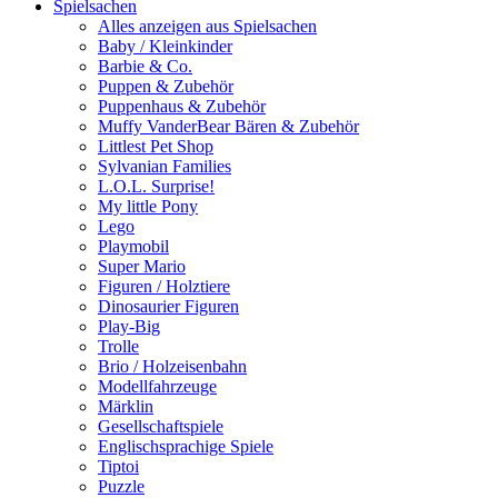
Spielsachen
Alles anzeigen aus Spielsachen
Baby / Kleinkinder
Barbie & Co.
Puppen & Zubehör
Puppenhaus & Zubehör
Muffy VanderBear Bären & Zubehör
Littlest Pet Shop
Sylvanian Families
L.O.L. Surprise!
My little Pony
Lego
Playmobil
Super Mario
Figuren / Holztiere
Dinosaurier Figuren
Play-Big
Trolle
Brio / Holzeisenbahn
Modellfahrzeuge
Märklin
Gesellschaftspiele
Englischsprachige Spiele
Tiptoi
Puzzle