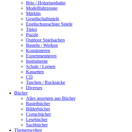
Brio / Holzeisenbahn
Modellfahrzeuge
Märklin
Gesellschaftspiele
Englischsprachige Spiele
Tiptoi
Puzzle
Outdoor Spielsachen
Basteln / Werken
Konstruieren
Experimentieren
Instrumente
Schule / Lernen
Kassetten
CD
Taschen / Rucksäcke
Diverses
Bücher
Alles anzeigen aus Bücher
Bastelbücher
Bilderbücher
Comicbücher
Lesebücher
Sachbücher
Themenwelten