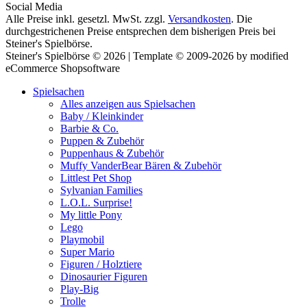
Social Media
Alle Preise inkl. gesetzl. MwSt. zzgl.
Versandkosten
. Die
durchgestrichenen Preise entsprechen dem bisherigen Preis bei
Steiner's Spielbörse.
Steiner's Spielbörse © 2026 | Template © 2009-2026 by modified
eCommerce Shopsoftware
Spielsachen
Alles anzeigen aus Spielsachen
Baby / Kleinkinder
Barbie & Co.
Puppen & Zubehör
Puppenhaus & Zubehör
Muffy VanderBear Bären & Zubehör
Littlest Pet Shop
Sylvanian Families
L.O.L. Surprise!
My little Pony
Lego
Playmobil
Super Mario
Figuren / Holztiere
Dinosaurier Figuren
Play-Big
Trolle