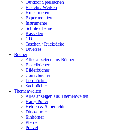
Outdoor Spielsachen
Basteln / Werken
Konstruieren
Experimentieren
Instrumente
Schule / Lernen
Kassetten
CD
Taschen / Rucksäcke
Diverses
Bücher
Alles anzeigen aus Bücher
Bastelbücher
Bilderbücher
Comicbücher
Lesebücher
Sachbücher
Themenwelten
Alles anzeigen aus Themenwelten
Harry Potter
Helden & Superhelden
Dinosaurier
Einhörner
Pferde
Polizei