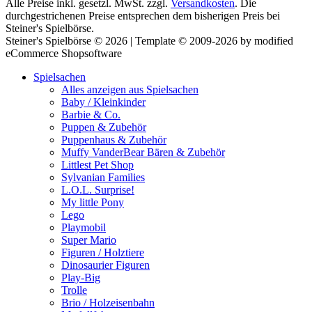
Alle Preise inkl. gesetzl. MwSt. zzgl.
Versandkosten
. Die
durchgestrichenen Preise entsprechen dem bisherigen Preis bei
Steiner's Spielbörse.
Steiner's Spielbörse © 2026 | Template © 2009-2026 by modified
eCommerce Shopsoftware
Spielsachen
Alles anzeigen aus Spielsachen
Baby / Kleinkinder
Barbie & Co.
Puppen & Zubehör
Puppenhaus & Zubehör
Muffy VanderBear Bären & Zubehör
Littlest Pet Shop
Sylvanian Families
L.O.L. Surprise!
My little Pony
Lego
Playmobil
Super Mario
Figuren / Holztiere
Dinosaurier Figuren
Play-Big
Trolle
Brio / Holzeisenbahn