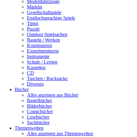
Modellfahrzeuge
Märklin
Gesellschaftspiele
Englischsprachige Spiele
Tiptoi
Puzzle
Outdoor Spielsachen
Basteln / Werken
Konstruieren
Experimentieren
Instrumente
Schule / Lernen
Kassetten
CD
Taschen / Rucksäcke
Diverses
Bücher
Alles anzeigen aus Bücher
Bastelbücher
Bilderbücher
Comicbücher
Lesebücher
Sachbücher
Themenwelten
Alles anzeigen aus Themenwelten