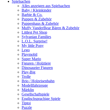
Spielsachen
Alles anzeigen aus Spielsachen
Baby / Kleinkinder
Barbie & Co.
Puppen & Zubehör
Puppenhaus & Zubehör
Muffy VanderBear Bären & Zubehör
Littlest Pet Shop
Sylvanian Families
L.O.L. Surprise!
My little Pony
Lego
Playmobil
Super Mario
Figuren / Holztiere
Dinosaurier Figuren
Play-Big
Trolle
Brio / Holzeisenbahn
Modellfahrzeuge
Märklin
Gesellschaftspiele
Englischsprachige Spiele
Tiptoi
Puzzle