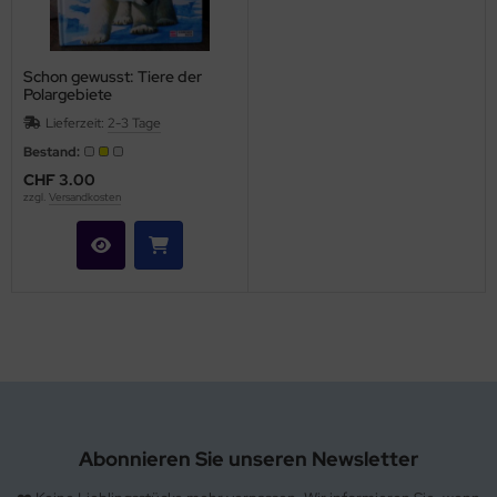
hule / Lernen
ssetten
Schon gewusst: Tiere der
Polargebiete
D
Lieferzeit:
2-3 Tage
Bestand:
schen / Rucksäcke
CHF 3.00
zzgl.
Versandkosten
verses
Abonnieren Sie unseren Newsletter