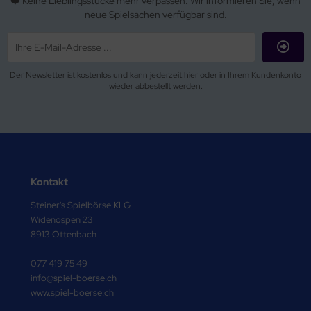
❤️ Keine Lieblingsstücke mehr verpassen. Wir informieren Sie, wenn
neue Spielsachen verfügbar sind.
Der Newsletter ist kostenlos und kann jederzeit hier oder in Ihrem Kundenkonto
wieder abbestellt werden.
Kontakt
Steiner's Spielbörse KLG
Widenospen 23
8913 Ottenbach
077 419 75 49
info@spiel-boerse.ch
www.spiel-boerse.ch