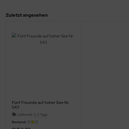
rklin
Zuletzt angesehen
sellschaftspiele
glischsprachige Spiele
toi
zzle
tdoor Spielsachen
steln / Werken
nstruieren
Fünf Freunde auf hoher See Nr.
543
perimentieren
Lieferzeit:
2-3 Tage
Bestand:
strumente