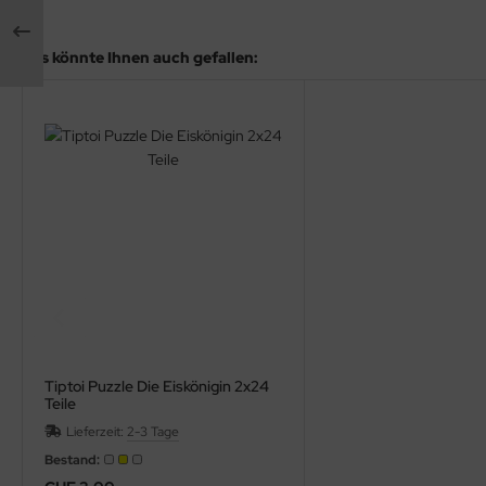
rklin
Das könnte Ihnen auch gefallen:
sellschaftspiele
glischsprachige Spiele
toi
zzle
tdoor Spielsachen
steln / Werken
nstruieren
Tiptoi Puzzle Die Eiskönigin 2x24
Teile
perimentieren
Lieferzeit:
2-3 Tage
Bestand:
strumente