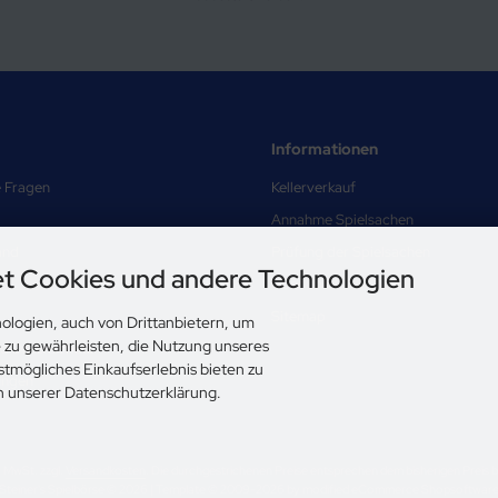
Informationen
e Fragen
Kellerverkauf
Annahme Spielsachen
and
Prüfung der Spielsachen
t Cookies und andere Technologien
Über uns
Sitemap
ologien, auch von Drittanbietern, um
e zu gewährleisten, die Nutzung unseres
nd Datenschutz
stmögliches Einkaufserlebnis bieten zu
ungen
in unserer Datenschutzerklärung.
l. MwSt. zzgl.
Versandkosten
. Die durchgestrichenen Preise entsprechen dem bisherigen Preis be
Steiner's Spielbörse © 2026 | Template © 2009-2026 by modified eCommerce Shopsoftwar