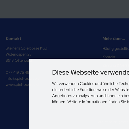
Kontakt
Mehr über...
Steiner's Spielbörse KLG
Häufig gestellt
Widenospen 23
Kontakt
8913 Ottenbach
Zahlung & Vers
Diese Webseite verwende
077 419 75 49
Impressum
info@spiel-boerse.ch
Unsere AGB
Wir verwenden Cookies und ähnliche Techn
www.spiel-boerse.ch
die ordentliche Funktionsweise der Websit
Privatsphäre u
Angebotes zu analysieren und Ihnen ein be
Cookie Einstell
können. Weitere Informationen finden Sie 
Alle Preise inkl. gesetz