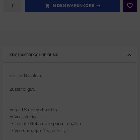
IN DEN WARENKORB
rklin
sellschaftspiele
glischsprachige Spiele
toi
PRODUKTBESCHREIBUNG
zzle
kleines Büchlein.
tdoor Spielsachen
Zustand: gut.
steln / Werken
nstruieren
⇒
nur 1 Stück vorhanden
⇒
Vollständig
perimentieren
⇒
️ Leichte Gebrauchsspuren möglich
⇒
Von uns geprüft & gereinigt
strumente