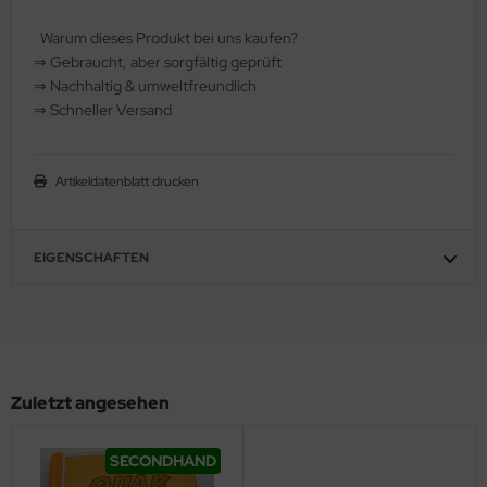
hule / Lernen
Warum dieses Produkt bei uns kaufen?
⇒
️ Gebraucht, aber sorgfältig geprüft
ssetten
⇒
️ Nachhaltig & umweltfreundlich
⇒
️ Schneller Versand
D
schen / Rucksäcke
Artikeldatenblatt drucken
verses
EIGENSCHAFTEN
Zuletzt angesehen
SECONDHAND