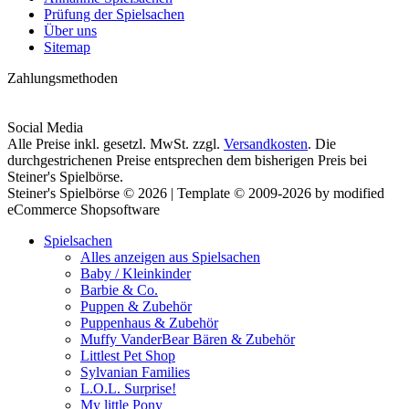
Prüfung der Spielsachen
Über uns
Sitemap
Zahlungsmethoden
Social Media
Alle Preise inkl. gesetzl. MwSt. zzgl.
Versandkosten
. Die
durchgestrichenen Preise entsprechen dem bisherigen Preis bei
Steiner's Spielbörse.
Steiner's Spielbörse © 2026 | Template © 2009-2026 by modified
eCommerce Shopsoftware
Spielsachen
Alles anzeigen aus Spielsachen
Baby / Kleinkinder
Barbie & Co.
Puppen & Zubehör
Puppenhaus & Zubehör
Muffy VanderBear Bären & Zubehör
Littlest Pet Shop
Sylvanian Families
L.O.L. Surprise!
My little Pony