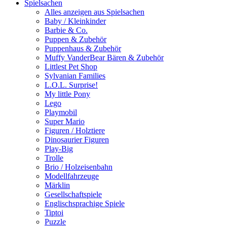
Spielsachen
Alles anzeigen aus Spielsachen
Baby / Kleinkinder
Barbie & Co.
Puppen & Zubehör
Puppenhaus & Zubehör
Muffy VanderBear Bären & Zubehör
Littlest Pet Shop
Sylvanian Families
L.O.L. Surprise!
My little Pony
Lego
Playmobil
Super Mario
Figuren / Holztiere
Dinosaurier Figuren
Play-Big
Trolle
Brio / Holzeisenbahn
Modellfahrzeuge
Märklin
Gesellschaftspiele
Englischsprachige Spiele
Tiptoi
Puzzle