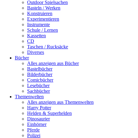
Outdoor Spielsachen
Basteln / Werken
Konstruieren
Experimentieren
Instrumente
Schule / Lernen
Kassetten
CD
Taschen / Rucksäcke
Diverses
Bücher
Alles anzeigen aus Bücher
Bastelbücher
Bilderbücher
Comicbücher
Lesebücher
Sachbücher
Themenwelten
Alles anzeigen aus Themenwelten
Harry Potter
Helden & Superhelden
Dinosaurier
Einhörner
Pferde
Polizei