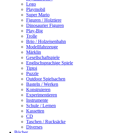
Lego
Playmobil
Super Mario
Figuren / Holztiere
Dinosaurier Figuren
Play-Big
Trolle
Brio / Holzeisenbahn
Modellfahrzeuge
Märklin
Gesellschaftspiele
Englischsprachige Spiele
Tiptoi
Puzzle
Outdoor Spielsachen
Basteln / Werken
Konstruieren
Experimentieren
Instrumente
Schule / Lernen
Kassetten
CD
Taschen / Rucksäcke
Diverses
Bücher