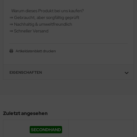
hule / Lernen
Warum dieses Produkt bei uns kaufen?
⇒
️ Gebraucht, aber sorgfältig geprüft
ssetten
⇒
️ Nachhaltig & umweltfreundlich
⇒
️ Schneller Versand
D
schen / Rucksäcke
Artikeldatenblatt drucken
verses
EIGENSCHAFTEN
Zuletzt angesehen
SECONDHAND