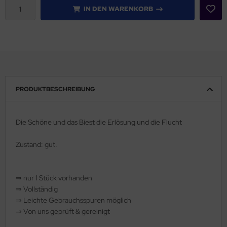
IN DEN WARENKORB
rklin
sellschaftspiele
glischsprachige Spiele
toi
PRODUKTBESCHREIBUNG
zzle
Die Schöne und das Biest die Erlösung und die Flucht
tdoor Spielsachen
Zustand: gut.
steln / Werken
nstruieren
⇒
nur 1 Stück vorhanden
⇒
Vollständig
perimentieren
⇒
️ Leichte Gebrauchsspuren möglich
⇒
Von uns geprüft & gereinigt
strumente