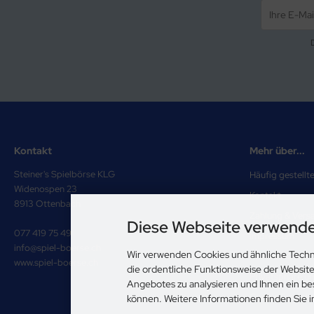
Kontakt
Mehr über...
Steiner's Spielbörse KLG
Häufig gestellt
Widenospen 23
Kontakt
8913 Ottenbach
Zahlung & Vers
Diese Webseite verwende
077 419 75 49
Impressum
info@spiel-boerse.ch
Wir verwenden Cookies und ähnliche Techn
Unsere AGB
www.spiel-boerse.ch
die ordentliche Funktionsweise der Websit
Privatsphäre u
Angebotes zu analysieren und Ihnen ein be
Cookie Einstell
können. Weitere Informationen finden Sie 