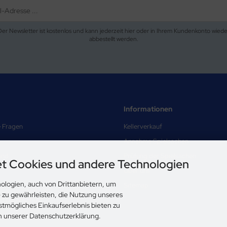
Der Newsletter ist kostenlos und kann jederzeit hier oder in Ihrem Kundenkonto wiede
abbestellt werden.
Informationen
e Fragen
Kellerverkauf
Annahme Spielsachen
and
Prüfung der Spielsachen
t Cookies und andere Technologien
Über uns
ologien, auch von Drittanbietern, um
Sitemap
e zu gewährleisten, die Nutzung unseres
nd Datenschutz
stmögliches Einkaufserlebnis bieten zu
ungen
in unserer Datenschutzerklärung.