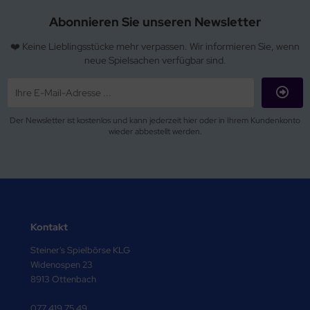
Abonnieren Sie unseren Newsletter
❤️ Keine Lieblingsstücke mehr verpassen. Wir informieren Sie, wenn
neue Spielsachen verfügbar sind.
Der Newsletter ist kostenlos und kann jederzeit hier oder in Ihrem Kundenkonto
wieder abbestellt werden.
Kontakt
Steiner's Spielbörse KLG
Widenospen 23
8913 Ottenbach
077 419 75 49