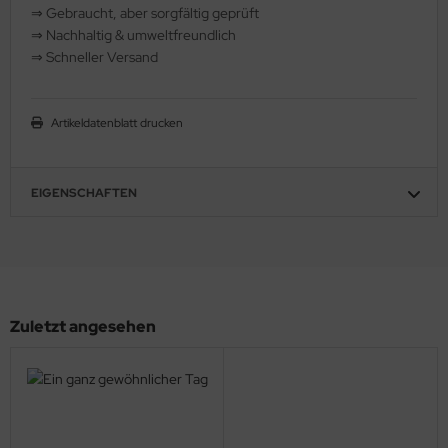
⇒
️ Gebraucht, aber sorgfältig geprüft
hule / Lernen
⇒
️ Nachhaltig & umweltfreundlich
⇒
️ Schneller Versand
ssetten
D
Artikeldatenblatt drucken
schen / Rucksäcke
EIGENSCHAFTEN
verses
Zuletzt angesehen