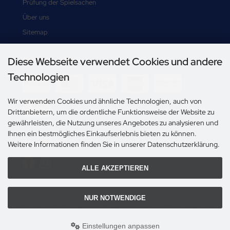
Prüfung der Spielsachen
Über uns
Sitemap
Diese Webseite verwendet Cookies und andere
Zahlungsmethoden
Technologien
Wir verwenden Cookies und ähnliche Technologien, auch von
Drittanbietern, um die ordentliche Funktionsweise der Website zu
gewährleisten, die Nutzung unseres Angebotes zu analysieren und
Ihnen ein bestmögliches Einkaufserlebnis bieten zu können.
Social Media
Weitere Informationen finden Sie in unserer Datenschutzerklärung.
ALLE AKZEPTIEREN
NUR NOTWENDIGE
Alle Preise inkl. gesetzl. MwSt. zzgl.
Versandkosten
. Die durchgestrichenen Preise
entsprechen dem bisherigen Preis bei Steiner's Spielbörse.
Einstellungen anpassen
Steiner's Spielbörse © 2026 | Template © 2009-2026 by modified eCommerce