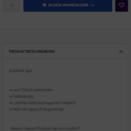
IN DEN WARENKORB
rklin
sellschaftspiele
glischsprachige Spiele
toi
PRODUKTBESCHREIBUNG
zzle
Zustand: gut.
tdoor Spielsachen
steln / Werken
⇒
nur 1 Stück vorhanden
⇒
Vollständig
nstruieren
⇒
️ Leichte Gebrauchsspuren möglich
⇒
Von uns geprüft & gereinigt
perimentieren
strumente
Warum dieses Produkt bei uns kaufen?