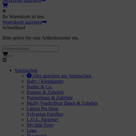
Merkzettel anzeigen
O.L. Surprise!
Ihr Warenkorb ist leer.
 little Pony
Warenkorb anzeigen
Schnellkauf
go
Bitte geben Sie eine Artikelnummer ein.
aymobil
per Mario
guren / Holztiere
Spielsachen
Alles anzeigen aus Spielsachen
Baby / Kleinkinder
nosaurier Figuren
Barbie & Co.
Puppen & Zubehör
ay-Big
Puppenhaus & Zubehör
Muffy VanderBear Bären & Zubehör
Littlest Pet Shop
olle
Sylvanian Families
L.O.L. Surprise!
io / Holzeisenbahn
My little Pony
Lego
dellfahrzeuge
Playmobil