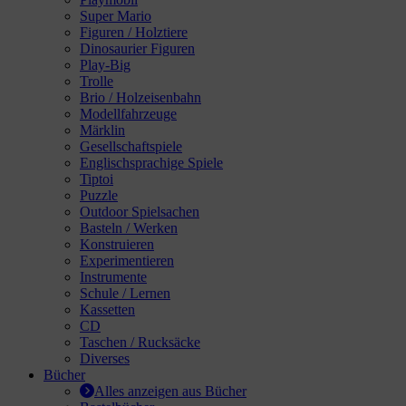
Super Mario
Figuren / Holztiere
rklin
Dinosaurier Figuren
Play-Big
sellschaftspiele
Trolle
Brio / Holzeisenbahn
glischsprachige Spiele
Modellfahrzeuge
Märklin
Gesellschaftspiele
ptoi
Englischsprachige Spiele
Tiptoi
zzle
Puzzle
Outdoor Spielsachen
Basteln / Werken
tdoor Spielsachen
Konstruieren
Experimentieren
steln / Werken
Instrumente
Schule / Lernen
nstruieren
Kassetten
CD
Taschen / Rucksäcke
perimentieren
Diverses
Bücher
strumente
Alles anzeigen aus Bücher