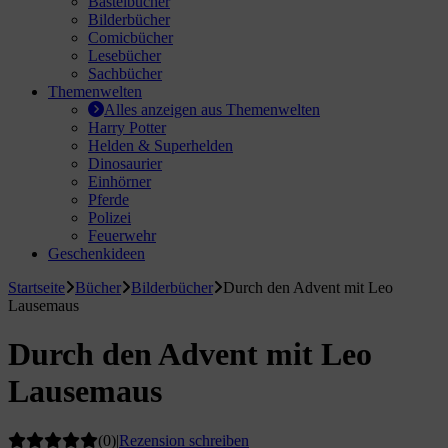
Bastelbücher
Bilderbücher
hule / Lernen
Comicbücher
Lesebücher
ssetten
Sachbücher
Themenwelten
D
Alles anzeigen aus Themenwelten
Harry Potter
Helden & Superhelden
schen / Rucksäcke
Dinosaurier
Einhörner
verses
Pferde
Polizei
Feuerwehr
Geschenkideen
Startseite
Bücher
Bilderbücher
Durch den Advent mit Leo
Lausemaus
Durch den Advent mit Leo
Lausemaus
(0)
|
Rezension schreiben