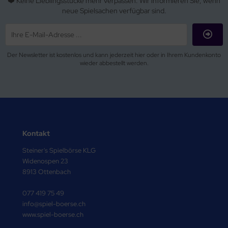
❤️ Keine Lieblingsstücke mehr verpassen. Wir informieren Sie, wenn
neue Spielsachen verfügbar sind.
Der Newsletter ist kostenlos und kann jederzeit hier oder in Ihrem Kundenkonto
wieder abbestellt werden.
Kontakt
Steiner's Spielbörse KLG
Widenospen 23
8913 Ottenbach
077 419 75 49
info@spiel-boerse.ch
www.spiel-boerse.ch