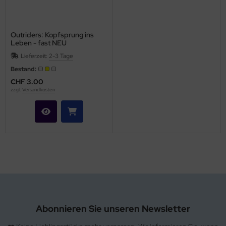
hule / Lernen
ssetten
Outriders: Kopfsprung ins
Leben - fast NEU
D
Lieferzeit:
2-3 Tage
Bestand:
schen / Rucksäcke
CHF 3.00
zzgl.
Versandkosten
verses
Abonnieren Sie unseren Newsletter