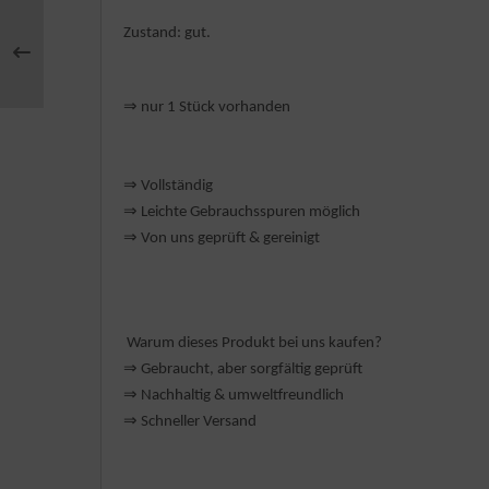
Zustand: gut.
rklin
sellschaftspiele
⇒
nur 1 Stück vorhanden
glischsprachige Spiele
toi
⇒
Vollständig
⇒
️ Leichte Gebrauchsspuren möglich
zzle
⇒
Von uns geprüft & gereinigt
tdoor Spielsachen
steln / Werken
Warum dieses Produkt bei uns kaufen?
⇒
️ Gebraucht, aber sorgfältig geprüft
nstruieren
⇒
️ Nachhaltig & umweltfreundlich
perimentieren
⇒
️ Schneller Versand
strumente