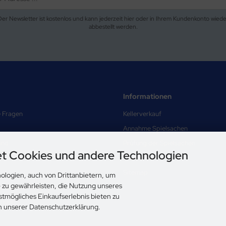
Der Newsletter ist kostenlos und kann jederzeit hier oder in Ihrem Kundenkonto wiede
abbestellt werden.
Informationen
e Fragen
Kellerverkauf
Annahme Spielsachen
and
Prüfung der Spielsachen
t Cookies und andere Technologien
Über uns
Sitemap
ologien, auch von Drittanbietern, um
e zu gewährleisten, die Nutzung unseres
nd Datenschutz
stmögliches Einkaufserlebnis bieten zu
ungen
in unserer Datenschutzerklärung.