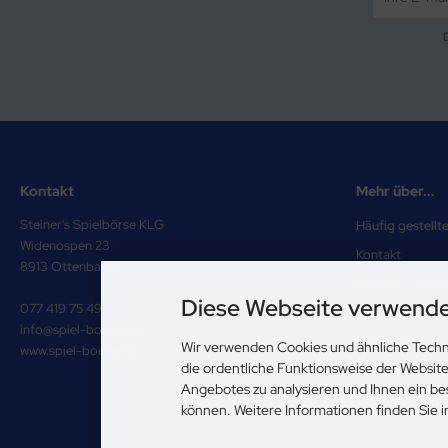
Kontakt
Mehr über...
Steiner's Spielbörse KLG
Häufig gestellt
Widenospen 23
Kontakt
8913 Ottenbach
Zahlung & Vers
Diese Webseite verwende
077 419 75 49
Impressum
info@spiel-boerse.ch
Unsere AGB
Wir verwenden Cookies und ähnliche Techn
www.spiel-boerse.ch
die ordentliche Funktionsweise der Websit
Privatsphäre u
Angebotes zu analysieren und Ihnen ein be
Cookie Einstell
können. Weitere Informationen finden Sie 