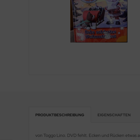
.L. Surprise!
little Pony
go
aymobil
per Mario
guren / Holztiere
nosaurier Figuren
ay-Big
lle
PRODUKTBESCHREIBUNG
EIGENSCHAFTEN
io / Holzeisenbahn
von Toggo Lino. DVD fehlt. Ecken und Rücken etwas a
dellfahrzeuge