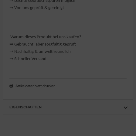
⇒
️ Leichte Gebrauchsspuren möglich
hule / Lernen
⇒
Von uns geprüft & gereinigt
ssetten
D
Warum dieses Produkt bei uns kaufen?
⇒
️ Gebraucht, aber sorgfältig geprüft
schen / Rucksäcke
⇒
️ Nachhaltig & umweltfreundlich
⇒
verses
️ Schneller Versand
Artikeldatenblatt drucken
EIGENSCHAFTEN