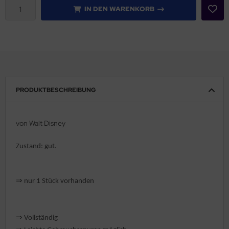
IN DEN WARENKORB
rklin
sellschaftspiele
glischsprachige Spiele
toi
PRODUKTBESCHREIBUNG
zzle
von Walt Disney
tdoor Spielsachen
Zustand: gut.
steln / Werken
nstruieren
⇒
nur 1 Stück vorhanden
perimentieren
⇒
strumente
Vollständig