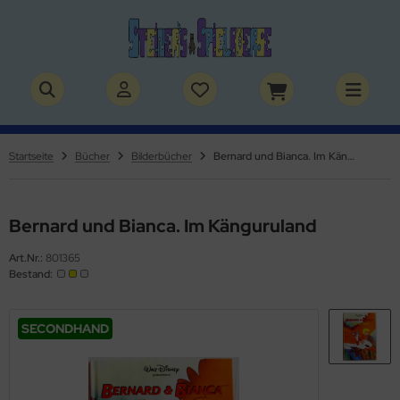
ALLES ANZEIGEN AUS SPIELSACHEN
ALLES ANZEIGEN AUS THEMENWELTEN
by / Kleinkinder
rry Potter
Startseite
Bücher
Bilderbücher
Bernard und Bianca. Im Känguruland
rbie & Co.
lden & Superhelden
ppen & Zubehör
nosaurier
Bernard und Bianca. Im Känguruland
Art.Nr.:
801365
ppenhaus & Zubehör
nhörner
Bestand:
ffy VanderBear Bären & Zubehör
erde
SECONDHAND
tlest Pet Shop
izei
lvanian Families
uerwehr