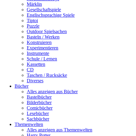
Märklin
Gesellschaftspiele
Englischsprachige Spiele
Tiptoi
Puzzle
Outdoor Spielsachen
Basteln / Werken
Konstruieren
Experimentieren
Instrumente
Schule / Lernen
Kassetten
CD
Taschen / Rucksäcke
Diverses
Bücher
Alles anzeigen aus Bücher
Bastelbücher
Bilderbücher
Comicbücher
Lesebücher
Sachbücher
Themenwelten
Alles anzeigen aus Themenwelten
Harry Potter