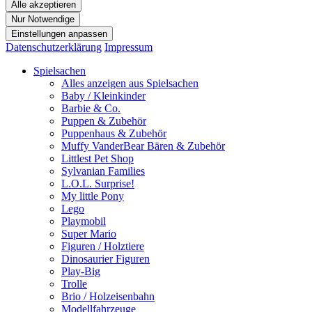
Alle akzeptieren
Nur Notwendige
Einstellungen anpassen
Datenschutzerklärung
Impressum
Spielsachen
Alles anzeigen aus Spielsachen
Baby / Kleinkinder
Barbie & Co.
Puppen & Zubehör
Puppenhaus & Zubehör
Muffy VanderBear Bären & Zubehör
Littlest Pet Shop
Sylvanian Families
L.O.L. Surprise!
My little Pony
Lego
Playmobil
Super Mario
Figuren / Holztiere
Dinosaurier Figuren
Play-Big
Trolle
Brio / Holzeisenbahn
Modellfahrzeuge