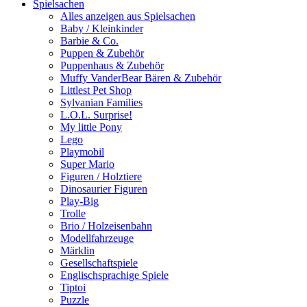
Spielsachen
Alles anzeigen aus Spielsachen
Baby / Kleinkinder
Barbie & Co.
Puppen & Zubehör
Puppenhaus & Zubehör
Muffy VanderBear Bären & Zubehör
Littlest Pet Shop
Sylvanian Families
L.O.L. Surprise!
My little Pony
Lego
Playmobil
Super Mario
Figuren / Holztiere
Dinosaurier Figuren
Play-Big
Trolle
Brio / Holzeisenbahn
Modellfahrzeuge
Märklin
Gesellschaftspiele
Englischsprachige Spiele
Tiptoi
Puzzle