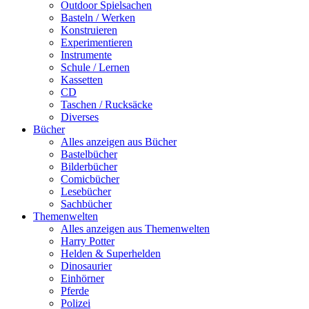
Outdoor Spielsachen
Basteln / Werken
Konstruieren
Experimentieren
Instrumente
Schule / Lernen
Kassetten
CD
Taschen / Rucksäcke
Diverses
Bücher
Alles anzeigen aus Bücher
Bastelbücher
Bilderbücher
Comicbücher
Lesebücher
Sachbücher
Themenwelten
Alles anzeigen aus Themenwelten
Harry Potter
Helden & Superhelden
Dinosaurier
Einhörner
Pferde
Polizei