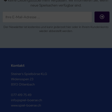
❤️ Keine Lieblingsstücke mehr verpassen. Wir informieren Sie, wenn
neue Spielsachen verfügbar sind.
Der Newsletter ist kostenlos und kann jederzeit hier oder in Ihrem Kundenkonto
wieder abbestellt werden.
Kontakt
Steiner's Spielbörse KLG
Widenospen 23
8913 Ottenbach
077 419 75 49
info@spiel-boerse.ch
www.spiel-boerse.ch