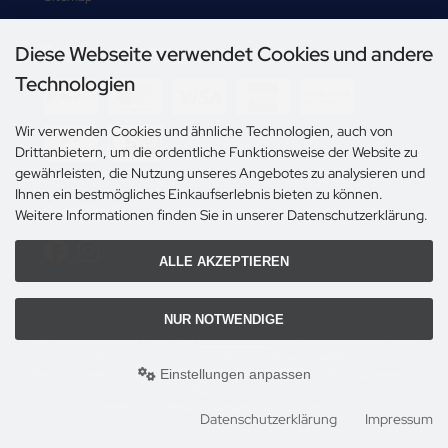
Diese Webseite verwendet Cookies und andere
Zahlungsmethoden
Technologien
-->
Wir verwenden Cookies und ähnliche Technologien, auch von
Drittanbietern, um die ordentliche Funktionsweise der Website zu
gewährleisten, die Nutzung unseres Angebotes zu analysieren und
Ihnen ein bestmögliches Einkaufserlebnis bieten zu können.
Social Media
Weitere Informationen finden Sie in unserer Datenschutzerklärung.
ALLE AKZEPTIEREN
NUR NOTWENDIGE
Alle Preise inkl. gesetzl. MwSt. zzgl.
Versandkosten
. Die durchgestrichenen Preise
entsprechen dem bisherigen Preis bei Steiner's Spielbörse.
Einstellungen anpassen
Steiner's Spielbörse © 2026 | Template © 2009-2026 by modified eCommerce
Shopsoftware
mod
ified eCommerce Shopsoftware © 2009-2026
Datenschutzerklärung
Impressum