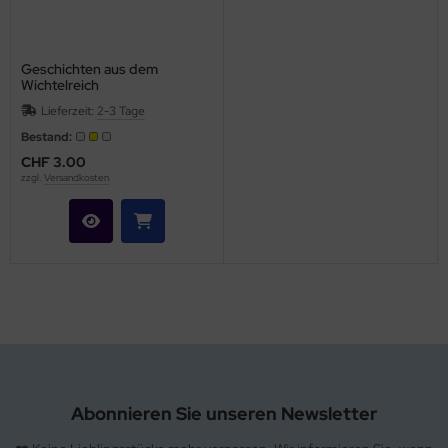
hule / Lernen
ssetten
Geschichten aus dem
Wichtelreich
D
Lieferzeit:
2-3 Tage
Bestand:
schen / Rucksäcke
CHF 3.00
zzgl.
Versandkosten
verses
Abonnieren Sie unseren Newsletter