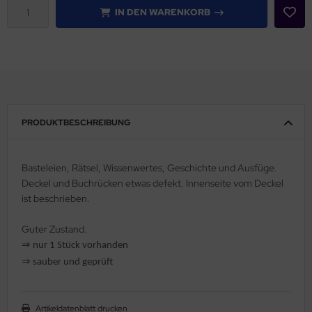
IN DEN WARENKORB
rklin
sellschaftspiele
glischsprachige Spiele
toi
PRODUKTBESCHREIBUNG
zzle
Basteleien, Rätsel, Wissenwertes, Geschichte und Ausfüge.
tdoor Spielsachen
Deckel und Buchrücken etwas defekt. Innenseite vom Deckel
ist beschrieben.
steln / Werken
Guter Zustand.
nstruieren
⇒
nur 1 Stück vorhanden
⇒
sauber und geprüft
perimentieren
strumente
Artikeldatenblatt drucken