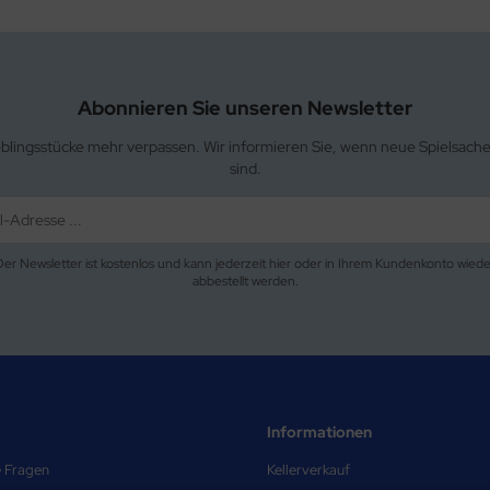
Abonnieren Sie unseren Newsletter
eblingsstücke mehr verpassen. Wir informieren Sie, wenn neue Spielsach
sind.
Der Newsletter ist kostenlos und kann jederzeit hier oder in Ihrem Kundenkonto wiede
abbestellt werden.
Informationen
e Fragen
Kellerverkauf